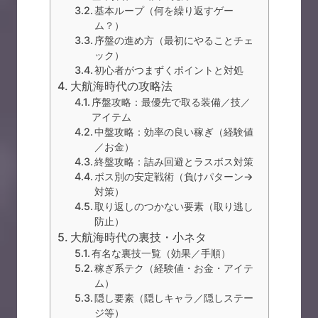
基本ループ（何を繰り返すゲー
ム？）
序盤の進め方（最初にやることチェ
ック）
初心者がつまずくポイントと対処
大航海時代の攻略法
序盤攻略：最優先で取る装備／技／
アイテム
中盤攻略：効率の良い稼ぎ（経験値
／お金）
終盤攻略：詰み回避とラスボス対策
ボス別の安定戦術（負けパターン→
対策）
取り返しのつかない要素（取り逃し
防止）
大航海時代の裏技・小ネタ
有名な裏技一覧（効果／手順）
稼ぎ系テク（経験値・お金・アイテ
ム）
隠し要素（隠しキャラ／隠しステー
ジ等）