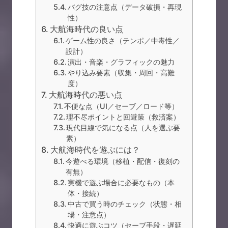
バグ技の注意点（データ破損・再現
性）
大航海時代の良い点
ゲーム性の良さ（テンポ／中毒性／
設計）
演出・音楽・グラフィックの魅力
やり込み要素（収集・周回・高難
度）
大航海時代の悪い点
不便な点（UI／セーブ／ロード等）
理不尽ポイントと回避策（救済案）
現代目線で気になる点（人を選ぶ要
素）
大航海時代を遊ぶには？
今遊べる環境（移植・配信・復刻の
有無）
実機で遊ぶ場合に必要なもの（本
体・接続）
中古で買う時のチェック（状態・相
場・注意点）
快適に遊ぶコツ（セーブ手段・遅延