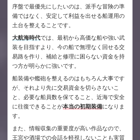
序盤で最優先にしたいのは、派手な冒険の準
備ではなく、安定して利益を出せる船運用の
土台を整えることです。
大航海時代
では、最初から高価な船や強い武
装を目指すより、今の船で無理なく回せる交
易路を作り、補給と修理に困らない資金を持
つ方が明らかに強いです。
船装備や艦砲を整えるのはもちろん大事です
が、それより先に交易資金を切らさないこ
と、必要な船員数を保てること、近海で安全
に往復できることが
本当の初期装備
になりま
す。
また、情報収集の重要度が高い作品なので、
王宮や酒場での会話を軽視しないことも実質