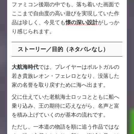
ファミコン後期の中でも、落ち着いた画面で
ここまで自由度の高い遊びを実現していた作
品は珍しく、今見ても
懐の深い設計
がしっか
り感じられます。
ストーリー／目的（ネタバレなし）
大航海時代
では、プレイヤーはポルトガルの
若き貴族レオン・フェレロとなり、没落した
家の名誉を取り戻すために海へ出ます。
父に仕えていた老航海士ロッコとともに船へ
乗り込み、王の期待に応えながら、名声と富
を積み上げていくのが基本の流れです。
ただし、一本道の物語を順に追う作品ではな