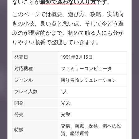
ないことが
最短で迷わない入り方
です。
このページでは概要、遊び方、攻略、実戦向
きの小技、良い点と悪い点、そして今どう遊
ぶのが現実的かまで、初めて触る人にも分か
りやすい順番で整理していきます。
発売日
1991年3月15日
対応機種
ファミリーコンピュータ
ジャンル
海洋冒険シミュレーション
プレイ人数
1人
開発
光栄
発売
光栄
交易、海戦、探検、港への投
特徴
資、艦隊運営