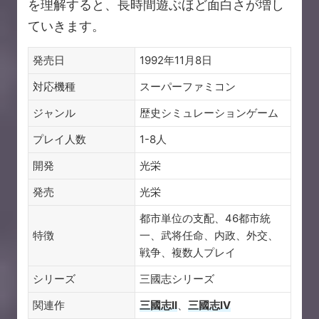
を理解すると、長時間遊ぶほど面白さが増し
ていきます。
発売日
1992年11月8日
対応機種
スーパーファミコン
ジャンル
歴史シミュレーションゲーム
プレイ人数
1-8人
開発
光栄
発売
光栄
都市単位の支配、46都市統
特徴
一、武将任命、内政、外交、
戦争、複数人プレイ
シリーズ
三國志シリーズ
関連作
三國志II
、
三國志IV