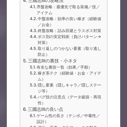
三國志Ⅲの攻略法
序盤攻略：最優先で取る装備／技／
アイテム
中盤攻略：効率の良い稼ぎ（経験値
／お金）
終盤攻略：詰み回避とラスボス対策
ボス別の安定戦術（負けパターン→
対策）
取り返しのつかない要素（取り逃し
防止）
三國志Ⅲの裏技・小ネタ
有名な裏技一覧（効果／手順）
稼ぎ系テク（経験値・お金・アイテ
ム）
隠し要素（隠しキャラ／隠しステー
ジ等）
バグ技の注意点（データ破損・再現
性）
三國志Ⅲの良い点
ゲーム性の良さ（テンポ／中毒性／
設計）