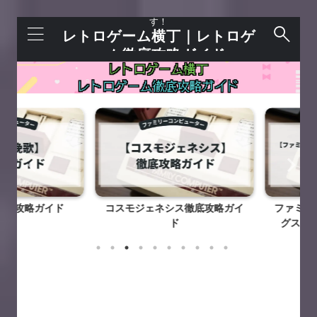
レトロゲームを語れる＋今すぐ遊べるサイトで
す！
レトロゲーム横丁｜レトロゲ
ーム徹底攻略ガイド
攻略ガイド
コスモジェネシス徹底攻略ガイ
ファミリート
ド
グスタジアム