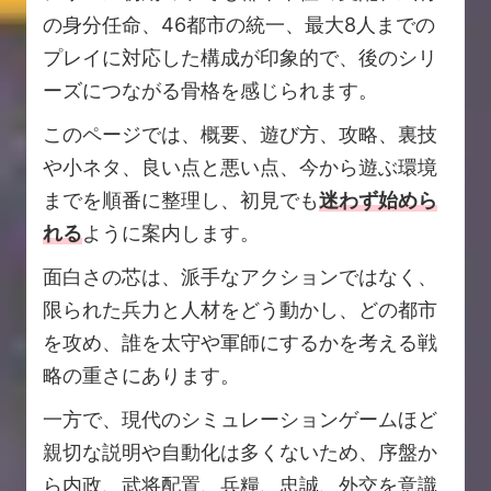
の身分任命、46都市の統一、最大8人までの
プレイに対応した構成が印象的で、後のシリ
ーズにつながる骨格を感じられます。
このページでは、概要、遊び方、攻略、裏技
や小ネタ、良い点と悪い点、今から遊ぶ環境
までを順番に整理し、初見でも
迷わず始めら
れる
ように案内します。
面白さの芯は、派手なアクションではなく、
限られた兵力と人材をどう動かし、どの都市
を攻め、誰を太守や軍師にするかを考える戦
略の重さにあります。
一方で、現代のシミュレーションゲームほど
親切な説明や自動化は多くないため、序盤か
ら内政、武将配置、兵糧、忠誠、外交を意識