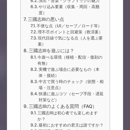
演出・音楽・グラフィックの魅力
やり込み要素（収集・周回・高難
度）
三國志Ⅲの悪い点
不便な点（UI／セーブ／ロード等）
理不尽ポイントと回避策（救済案）
現代目線で気になる点（人を選ぶ要
素）
三國志Ⅲを遊ぶには？
今遊べる環境（移植・配信・復刻の
有無）
実機で遊ぶ場合に必要なもの（本
体・接続）
中古で買う時のチェック（状態・相
場・注意点）
快適に遊ぶコツ（セーブ手段・遅延
対策など）
三國志Ⅲのよくある質問（FAQ）
三國志Ⅲは初心者でも楽しめます
か？
最初におすすめの君主は誰ですか？