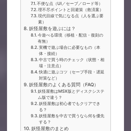
不便な点（UI／セーブ／ロード等）
理不尽ポイントと回避策（救済案）
現代目線で気になる点（人を選ぶ要
素）
妖怪屋敷を遊ぶには？
今遊べる環境（移植・配信・復刻の
有無）
実機で遊ぶ場合に必要なもの（本
体・接続）
中古で買う時のチェック（状態・相
場・注意点）
快適に遊ぶコツ（セーブ手段・遅延
対策など）
妖怪屋敷のよくある質問（FAQ）
妖怪屋敷はMSX版とディスクシステ
ム版で違う？
妖怪屋敷は初心者でもクリアでき
る？
妖怪屋敷を中古で買うなら何を優先
する？
妖怪屋敷のまとめ