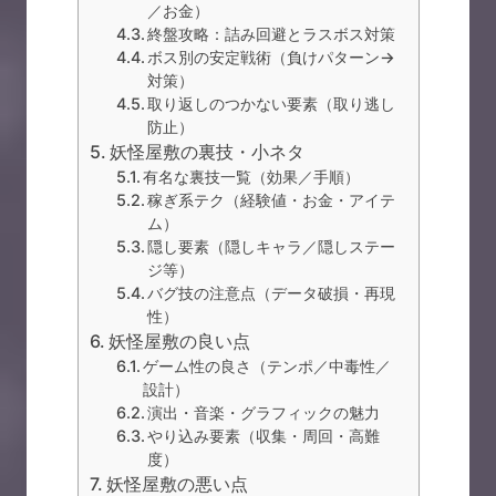
／お金）
終盤攻略：詰み回避とラスボス対策
ボス別の安定戦術（負けパターン→
対策）
取り返しのつかない要素（取り逃し
防止）
妖怪屋敷の裏技・小ネタ
有名な裏技一覧（効果／手順）
稼ぎ系テク（経験値・お金・アイテ
ム）
隠し要素（隠しキャラ／隠しステー
ジ等）
バグ技の注意点（データ破損・再現
性）
妖怪屋敷の良い点
ゲーム性の良さ（テンポ／中毒性／
設計）
演出・音楽・グラフィックの魅力
やり込み要素（収集・周回・高難
度）
妖怪屋敷の悪い点