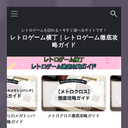
レトロゲームを語れる＋今すぐ遊べるサイトです！
レトロゲーム横丁｜レトロゲーム徹底攻
略ガイド
りのメガトンパ
メトロクロス徹底攻略ガイド
魔鐘徹
略ガイド