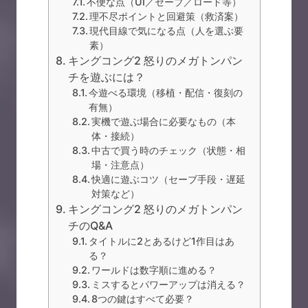
不便な点（UI／セーブ／ロード等）
理不尽ポイントと回避策（救済案）
現代目線で気になる点（人を選ぶ要
素）
キングコング2 怒りのメガトンパン
チを遊ぶには？
今遊べる環境（移植・配信・復刻の
有無）
実機で遊ぶ場合に必要なもの（本
体・接続）
中古で買う時のチェック（状態・相
場・注意点）
快適に遊ぶコツ（セーブ手段・遅延
対策など）
キングコング2 怒りのメガトンパン
チのQ&A
タイトルに2とあるけど1作目はあ
る？
ワールドは数字順に進める？
ミスするとパワーアップは消える？
8つの鍵はすべて必要？