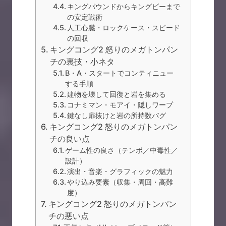
キングパウンドからキングビーまで
の安定戦術
人工心臓・ロックケース・スピード
の回収
キングコング2 怒りのメガトンパン
チの裏技・小ネタ
B・A・スタートでコンティニュー
する手順
建物を壊して回復と岩を集める
コナミマン・モアイ・隠しワープ
鍵なし扉抜けと岩の所持数バグ
キングコング2 怒りのメガトンパン
チの良い点
ゲーム性の良さ（テンポ／中毒性／
設計）
演出・音楽・グラフィックの魅力
やり込み要素（収集・周回・高難
度）
キングコング2 怒りのメガトンパン
チの悪い点