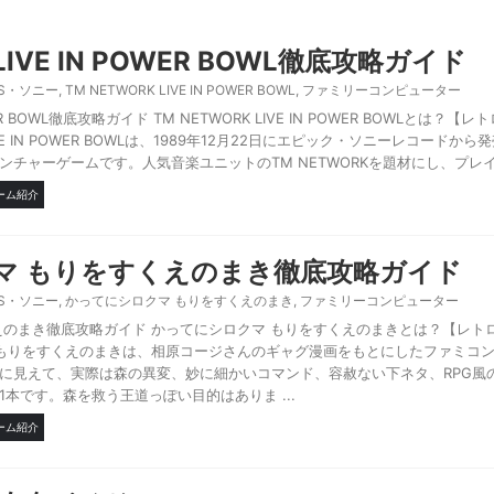
 LIVE IN POWER BOWL徹底攻略ガイド
BS・ソニー
,
TM NETWORK LIVE IN POWER BOWL
,
ファミリーコンピューター
OWER BOWL徹底攻略ガイド TM NETWORK LIVE IN POWER BOWLとは？
IVE IN POWER BOWLは、1989年12月22日にエピック・ソニーレコードか
チャーゲームです。人気音楽ユニットのTM NETWORKを題材にし、プレイ .
ーム紹介
マ もりをすくえのまき徹底攻略ガイド
BS・ソニー
,
かってにシロクマ もりをすくえのまき
,
ファミリーコンピューター
えのまき徹底攻略ガイド かってにシロクマ もりをすくえのまきとは？【レト
 もりをすくえのまきは、相原コージさんのギャグ漫画をもとにしたファミコ
に見えて、実際は森の異変、妙に細かいコマンド、容赦ない下ネタ、RPG風
本です。森を救う王道っぽい目的はありま ...
ーム紹介