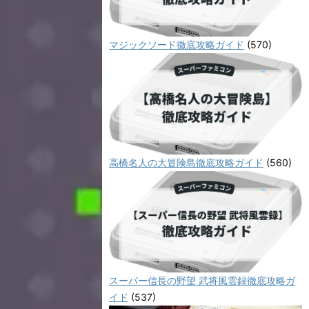
マジックソード徹底攻略ガイド
(570)
高橋名人の大冒険島徹底攻略ガイド
(560)
スーパー信長の野望 武将風雲録徹底攻略ガ
イド
(537)