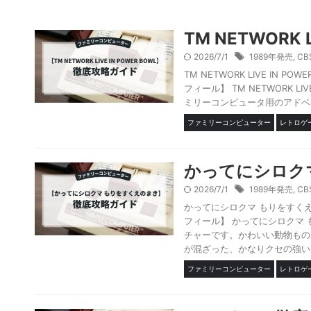
TM NETWORK
2026/7/1
1989年発売
,
C
TM NETWORK LIVE IN P
フィール】 TM NETWORK L
ミリーコンピュータ用のアドベン
ファミリーコンピューター
レトロゲ
かってにシロク
2026/7/1
1989年発売
,
C
かってにシロクマ もりをすく
フィール】 かってにシロクマ
チャーです。かわいい動物もの
が混ざった、かなりクセの強い1
ファミリーコンピューター
レトロゲ