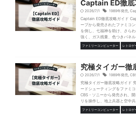
Captain ED
2026/7/1
1989年発売
,
Cap
Captain ED徹底攻略ガイド 
ープから発売されたファミコン
を倒し、七福神を助け、さらわ
強く、ガス残量、色つきパネル、買
ファミリーコンピューター
レトロゲ
究極タイガー徹
2026/7/1
1989年発売
,
C
究極タイガー徹底攻略ガイド 
ードシューティングをファミコ
CBS・ソニーから発売され、
リを操作し、地上兵器と空中兵器
ファミリーコンピューター
レトロゲ