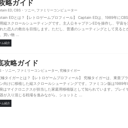
徹底攻略ガイド
tain ED
,
CBS・ソニー
,
ファミリーコンピューター
Captain EDとは？【レトロゲームプロフィール】 Captain EDは、1989年に
用縦スクロールシューティングです。主人公キャプテンEDを操作し、宇宙を
れた恋人の救出を目指します。ただし、普通のシューティングとして見ると
い物 ...
ーム紹介
底攻略ガイド
BS・ソニー
,
ファミリーコンピューター
,
究極タイガー
究極タイガーとは？【レトロゲームプロフィール】 究極タイガーは、東亜プ
ン向けに移植した縦スクロールシューティングです。ファミコン版は1989年
開発はマイクロニクスが担当した家庭用移植版として知られています。プレイ
が入り混じる戦場を進みながら、ショットと ...
ーム紹介