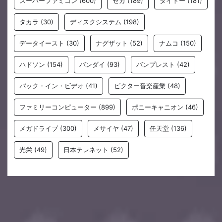
スーパーファミコン
(600)
セガ
(189)
タイトー
(181)
タカラ
(30)
ディスクシステム
(198)
データイースト
(30)
ナグザット
(52)
ナムコ
(150)
ハドソン
(154)
バンダイ
(93)
バンプレスト
(42)
パック・イン・ビデオ
(41)
ビクター音楽産業
(48)
ファミリーコンピューター
(899)
ポニーキャニオン
(46)
メガドライブ
(300)
メサイヤ
(47)
任天堂
(136)
光栄
(49)
日本テレネット
(52)