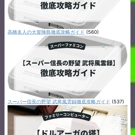
高橋名人の大冒険島徹底攻略ガイド
(560)
スーパー信長の野望 武将風雲録徹底攻略ガイド
(537)