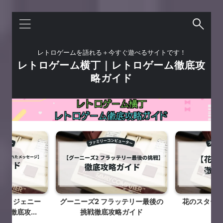
レトロゲームを語れる＋今すぐ遊べるサイトです！
レトロゲーム横丁｜レトロゲーム徹底攻
略ガイド
ブ・ジェニー
グーニーズ2 フラッテリー最後の
花のスター
ジ徹底攻...
挑戦徹底攻略ガイド