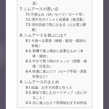
度）
シムアースの悪い点
不便な点（UI／セーブ／ロード等）
理不尽ポイントと回避策（救済案）
現代目線で気になる点（人を選ぶ要
素）
シムアースを遊ぶには？
今遊べる環境（移植・配信・復刻の
有無）
実機で遊ぶ場合に必要なもの（本
体・接続）
中古で買う時のチェック（状態・相
場・注意点）
快適に遊ぶコツ（セーブ手段・遅延
対策など）
シムアースのまとめ
結論：おすすめ度と合う人
最短で楽しむロードマップ（次にや
ること）
次に遊ぶなら？同系統おすすめ作品