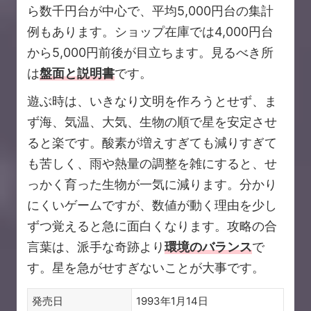
ら数千円台が中心で、平均5,000円台の集計
例もあります。ショップ在庫では4,000円台
から5,000円前後が目立ちます。見るべき所
は
盤面と説明書
です。
遊ぶ時は、いきなり文明を作ろうとせず、ま
ず海、気温、大気、生物の順で星を安定させ
ると楽です。酸素が増えすぎても減りすぎて
も苦しく、雨や熱量の調整を雑にすると、せ
っかく育った生物が一気に減ります。分かり
にくいゲームですが、数値が動く理由を少し
ずつ覚えると急に面白くなります。攻略の合
言葉は、派手な奇跡より
環境のバランス
で
す。星を急がせすぎないことが大事です。
発売日
1993年1月14日