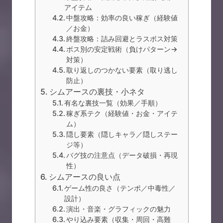
アイテム
中盤攻略：効率の良い稼ぎ（経験値
／お金）
終盤攻略：詰み回避とラスボス対策
ボス別の安定戦術（負けパターン→
対策）
取り返しのつかない要素（取り逃し
防止）
シムアースの裏技・小ネタ
有名な裏技一覧（効果／手順）
稼ぎ系テク（経験値・お金・アイテ
ム）
隠し要素（隠しキャラ／隠しステー
ジ等）
バグ技の注意点（データ破損・再現
性）
シムアースの良い点
ゲーム性の良さ（テンポ／中毒性／
設計）
演出・音楽・グラフィックの魅力
やり込み要素（収集・周回・高難