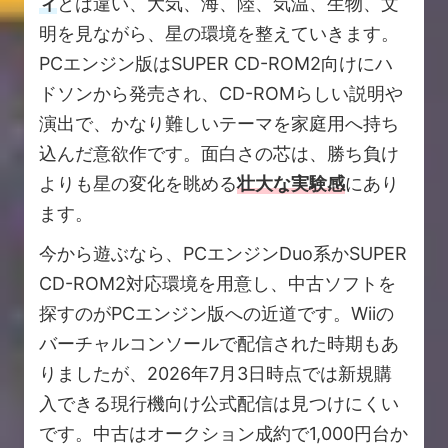
ィ
とは違い、大気、海、陸、気温、生物、文
明を見ながら、星の環境を整えていきます。
PCエンジン版はSUPER CD-ROM2向けにハ
ドソンから発売され、CD-ROMらしい説明や
演出で、かなり難しいテーマを家庭用へ持ち
込んだ意欲作です。面白さの芯は、勝ち負け
よりも星の変化を眺める
壮大な実験感
にあり
ます。
今から遊ぶなら、PCエンジンDuo系かSUPER
CD-ROM2対応環境を用意し、中古ソフトを
探すのがPCエンジン版への近道です。Wiiの
バーチャルコンソールで配信された時期もあ
りましたが、2026年7月3日時点では新規購
入できる現行機向け公式配信は見つけにくい
です。中古はオークション成約で1,000円台か