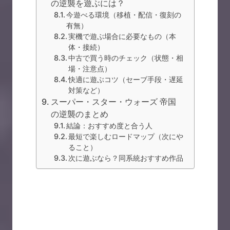
の逆襲を遊ぶには？
今遊べる環境（移植・配信・復刻の
有無）
実機で遊ぶ場合に必要なもの（本
体・接続）
中古で買う時のチェック（状態・相
場・注意点）
快適に遊ぶコツ（セーブ手段・遅延
対策など）
スーパー・スター・ウォーズ 帝国
の逆襲のまとめ
結論：おすすめ度と合う人
最短で楽しむロードマップ（次にや
ること）
次に遊ぶなら？同系統おすすめ作品