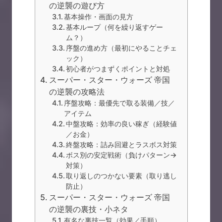
の逆襲の遊び方
基本操作・画面の見方
基本ループ（何を繰り返すゲー
ム？）
序盤の進め方（最初にやることチェ
ック）
初心者がつまずくポイントと対処
スーパー・スター・ウォーズ 帝国
の逆襲の攻略法
序盤攻略：最優先で取る装備／技／
アイテム
中盤攻略：効率の良い稼ぎ（経験値
／お金）
終盤攻略：詰み回避とラスボス対策
ボス別の安定戦術（負けパターン→
対策）
取り返しのつかない要素（取り逃し
防止）
スーパー・スター・ウォーズ 帝国
の逆襲の裏技・小ネタ
有名な裏技一覧（効果／手順）