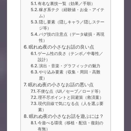
有名な裏技一覧（効果／手順）
稼ぎ系テク（経験値・お金・アイテ
ム）
隠し要素（隠しキャラ／隠しステー
ジ等）
バグ技の注意点（データ破損・再現
性）
眠れぬ夜の小さなお話の良い点
ゲーム性の良さ（テンポ／中毒性／
設計）
演出・音楽・グラフィックの魅力
やり込み要素（収集・周回・高難
度）
眠れぬ夜の小さなお話の悪い点
不便な点（UI／セーブ／ロード等）
理不尽ポイントと回避策（救済案）
現代目線で気になる点（人を選ぶ要
素）
眠れぬ夜の小さなお話を遊ぶには？
今遊べる環境（移植・配信・復刻の
有無）