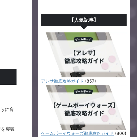
【人気記事】
アレサ徹底攻略ガイド
(857)
らに音
ジを突破
ゲームボーイウォーズ徹底攻略ガイド
(806)