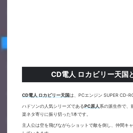
CD電人 ロカビリー天
CD電人 ロカビリー天国
は、PCエンジン SUPER C
ハドソンの人気シリーズである
PC原人
系の派生作で、
楽ネタ寄りに振り切った1本です。
主人公は空を飛びながらショットで敵を倒し、仲間キ