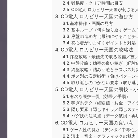
難易度・クリア時間の目安
CD電人 ロカビリー天国が刺さる
CD電人 ロカビリー天国の遊び方
基本操作・画面の見方
基本ループ（何を繰り返すゲーム
序盤の進め方（最初にやることチ
初心者がつまずくポイントと対処
CD電人 ロカビリー天国の攻略法
序盤攻略：最優先で取る装備／技
中盤攻略：効率の良い稼ぎ（経験
終盤攻略：詰み回避とラスボス対
ボス別の安定戦術（負けパターン
取り返しのつかない要素（取り逃
CD電人 ロカビリー天国の裏技・
有名な裏技一覧（効果／手順）
稼ぎ系テク（経験値・お金・アイ
隠し要素（隠しキャラ／隠しステ
バグ技の注意点（データ破損・再
CD電人 ロカビリー天国の良い点
ゲーム性の良さ（テンポ／中毒性
演出・音楽・グラフィックの魅力