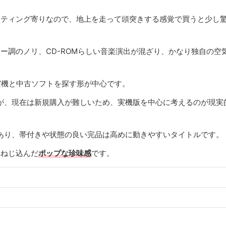
ーティング寄りなので、地上を走って頭突きする感覚で買うと少し
ー調のノリ、CD-ROMらしい音楽演出が混ざり、かなり独自の空
ン実機と中古ソフトを探す形が中心です。
たが、現在は新規購入が難しいため、実機版を中心に考えるのが現実
あり、帯付きや状態の良い完品は高めに動きやすいタイトルです。
へねじ込んだ
ポップな珍味感
です。