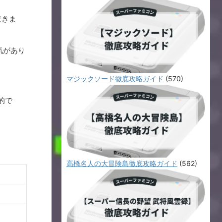
驚きま
気があり
マジックソード徹底攻略ガイド
(570)
的で
高橋名人の大冒険島徹底攻略ガイド
(562)