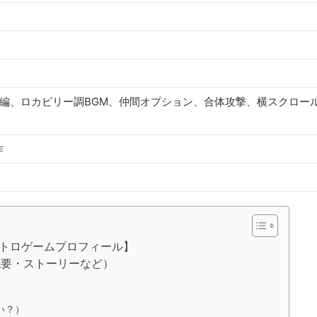
続編、ロカビリー調BGM、仲間オプション、合体攻撃、横スクロー
作
レトロゲームプロフィール】
概要・ストーリーなど）
）
い？）