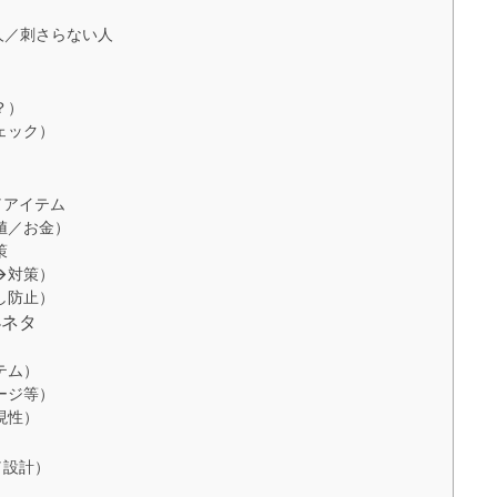
人／刺さらない人
？）
ェック）
／アイテム
値／お金）
策
→対策）
し防止）
小ネタ
テム）
ージ等）
現性）
／設計）