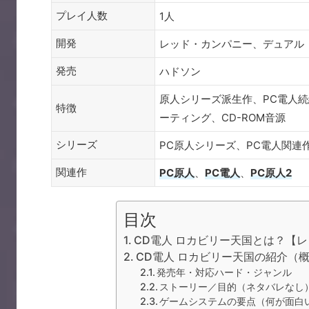
プレイ人数
1人
開発
レッド・カンパニー、デュアル
発売
ハドソン
原人シリーズ派生作、PC電人
特徴
ーティング、CD-ROM音源
シリーズ
PC原人シリーズ、PC電人関連
関連作
PC原人
、
PC電人
、
PC原人2
目次
CD電人 ロカビリー天国とは？【
CD電人 ロカビリー天国の紹介（
発売年・対応ハード・ジャンル
ストーリー／目的（ネタバレなし
ゲームシステムの要点（何が面白