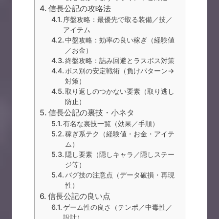
信長公記の攻略法
序盤攻略：最優先で取る装備／技／
アイテム
中盤攻略：効率の良い稼ぎ（経験値
／お金）
終盤攻略：詰み回避とラスボス対策
ボス別の安定戦術（負けパターン→
対策）
取り返しのつかない要素（取り逃し
防止）
信長公記の裏技・小ネタ
有名な裏技一覧（効果／手順）
稼ぎ系テク（経験値・お金・アイテ
ム）
隠し要素（隠しキャラ／隠しステー
ジ等）
バグ技の注意点（データ破損・再現
性）
信長公記の良い点
ゲーム性の良さ（テンポ／中毒性／
設計）