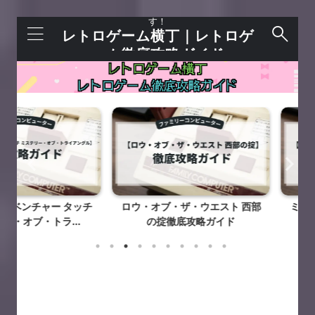
レトロゲームを語れる＋今すぐ遊べるサイトで
す！
レトロゲーム横丁｜レトロゲ
ーム徹底攻略ガイド
チャー タッチ
ロウ・オブ・ザ・ウエスト 西部
ミッキーマウ
・トラ...
の掟徹底攻略ガイド
冒険徹