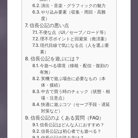
演出・音楽・グラフィックの魅力
やり込み要素（収集・周回・高難
度）
信長公記の悪い点
不便な点（UI／セーブ／ロード等）
理不尽ポイントと回避策（救済案）
現代目線で気になる点（人を選ぶ要
素）
信長公記を遊ぶには？
今遊べる環境（移植・配信・復刻の
有無）
実機で遊ぶ場合に必要なもの（本
体・接続）
中古で買う時のチェック（状態・相
場・注意点）
快適に遊ぶコツ（セーブ手段・遅延
対策など）
信長公記のよくある質問（FAQ）
信長公記はどんな人におすすめ？
信長公記は初心者でも遊べる？
信長公記の読み方は？