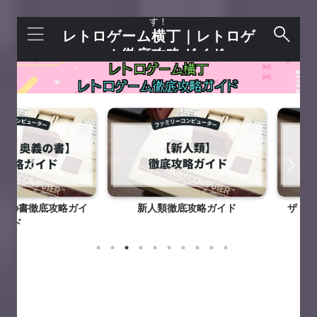
レトロゲームを語れる＋今すぐ遊べるサイトで
す！
レトロゲーム横丁｜レトロゲ
ーム徹底攻略ガイド
書徹底攻略ガイ
新人類徹底攻略ガイド
ザ・ブラッ