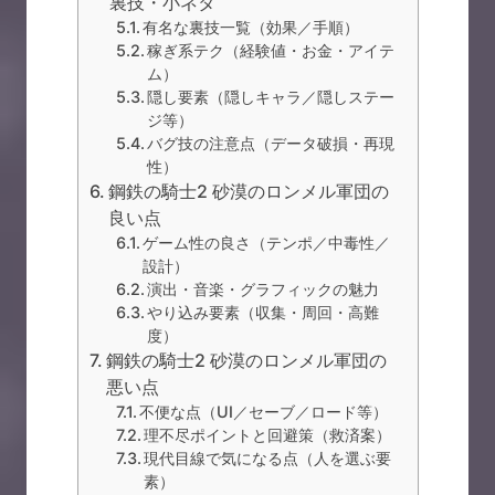
裏技・小ネタ
有名な裏技一覧（効果／手順）
稼ぎ系テク（経験値・お金・アイテ
ム）
隠し要素（隠しキャラ／隠しステー
ジ等）
バグ技の注意点（データ破損・再現
性）
鋼鉄の騎士2 砂漠のロンメル軍団の
良い点
ゲーム性の良さ（テンポ／中毒性／
設計）
演出・音楽・グラフィックの魅力
やり込み要素（収集・周回・高難
度）
鋼鉄の騎士2 砂漠のロンメル軍団の
悪い点
不便な点（UI／セーブ／ロード等）
理不尽ポイントと回避策（救済案）
現代目線で気になる点（人を選ぶ要
素）