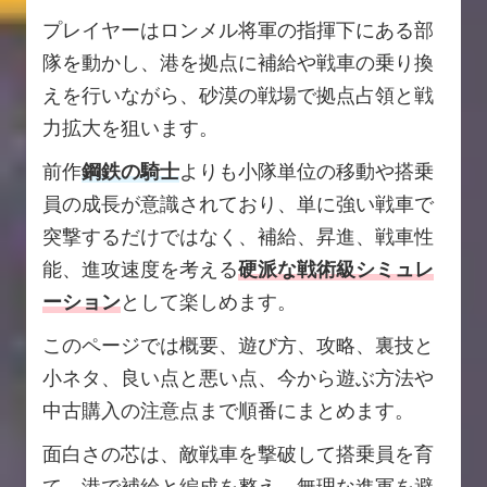
プレイヤーはロンメル将軍の指揮下にある部
隊を動かし、港を拠点に補給や戦車の乗り換
えを行いながら、砂漠の戦場で拠点占領と戦
力拡大を狙います。
前作
鋼鉄の騎士
よりも小隊単位の移動や搭乗
員の成長が意識されており、単に強い戦車で
突撃するだけではなく、補給、昇進、戦車性
能、進攻速度を考える
硬派な戦術級シミュレ
ーション
として楽しめます。
このページでは概要、遊び方、攻略、裏技と
小ネタ、良い点と悪い点、今から遊ぶ方法や
中古購入の注意点まで順番にまとめます。
面白さの芯は、敵戦車を撃破して搭乗員を育
て、港で補給と編成を整え、無理な進軍を避