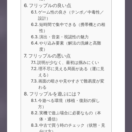
フリップルの良い点
ゲーム性の良さ（テンポ／中毒性／
設計）
短時間で集中できる（携帯機との相
性）
演出・音楽・視認性の魅力
やり込み要素（解法の洗練と高難
度）
フリップルの悪い点
説明が少なく、最初は掴みにくい
理不尽に見える局面がある（運に見
える）
画面の暗さや見やすさで難易度が変
わる
フリップルを遊ぶには？
今遊べる環境（移植・復刻の探し
方）
実機で遊ぶ場合に必要なもの（本
体・通信）
中古で買う時のチェック（状態・見
分け方）