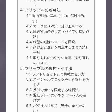
し
フリップルの攻略法
盤面整理の基本（手前に保険を残
す）
マーク偏り対策（受け皿を作る）
障害物面の通し方（パイプや狭い通
路）
終盤の危険パターンと回避
高得点と進行を両立するまとめ消し
手順
取り返しのつかない要素（やり直し
のコスト）
フリップルの裏技・小ネタ
ソフトリセットと再挑戦の使い方
スペシャルブロックを引き寄せる考
え方
反射で狙いを固定する練習法
通信プレイの小ネタ（1～2人の遊
び方）
バグ技の注意点（安全に遊ぶため
に）