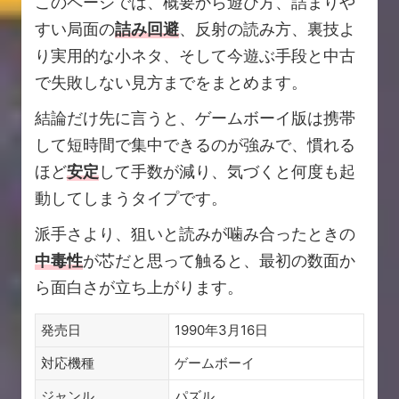
このページでは、概要から遊び方、詰まりや
すい局面の
詰み回避
、反射の読み方、裏技よ
り実用的な小ネタ、そして今遊ぶ手段と中古
で失敗しない見方までをまとめます。
結論だけ先に言うと、ゲームボーイ版は携帯
して短時間で集中できるのが強みで、慣れる
ほど
安定
して手数が減り、気づくと何度も起
動してしまうタイプです。
派手さより、狙いと読みが噛み合ったときの
中毒性
が芯だと思って触ると、最初の数面か
ら面白さが立ち上がります。
発売日
1990年3月16日
対応機種
ゲームボーイ
ジャンル
パズル