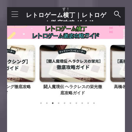
レトロゲームを語れる＋今すぐ遊べるサイトで
す！
レトロゲーム横丁｜レトロゲ
ーム徹底攻略ガイド
ング徹底攻略
闘人魔境伝 ヘラクレスの栄光徹
高橋名人のB
ド
底攻略ガイド
攻