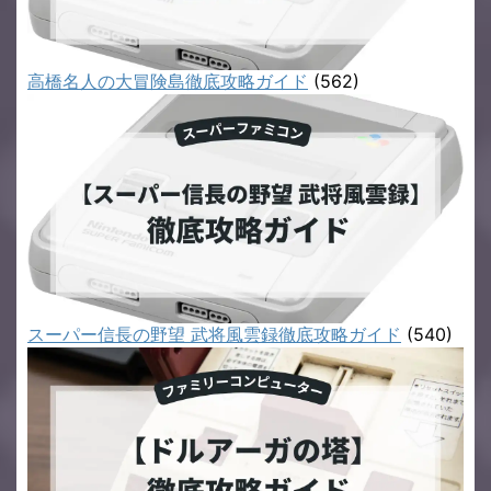
高橋名人の大冒険島徹底攻略ガイド
(562)
スーパー信長の野望 武将風雲録徹底攻略ガイド
(540)