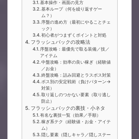
基本操作・画面の見方
基本ループ（何を繰り返すゲー
ム？）
序盤の進め方（最初にやることチェ
ック）
初心者がつまずくポイントと対処
フラッシュバックの攻略法
序盤攻略：最優先で取る装備／技／
アイテム
中盤攻略：効率の良い稼ぎ（経験値
／お金）
終盤攻略：詰み回避とラスボス対策
ボス別の安定戦術（負けパターン→
対策）
取り返しのつかない要素（取り逃し
防止）
フラッシュバックの裏技・小ネタ
有名な裏技一覧（効果／手順）
稼ぎ系テク（経験値・お金・アイテ
ム）
隠し要素（隠しキャラ／隠しステー