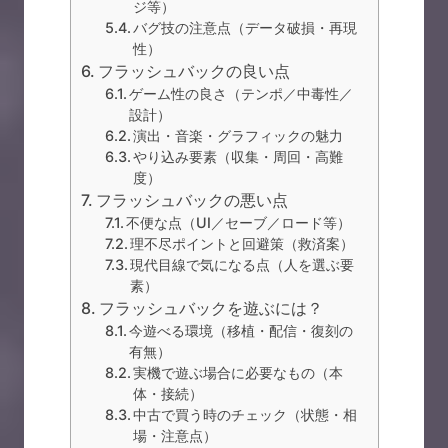
ジ等）
バグ技の注意点（データ破損・再現
性）
フラッシュバックの良い点
ゲーム性の良さ（テンポ／中毒性／
設計）
演出・音楽・グラフィックの魅力
やり込み要素（収集・周回・高難
度）
フラッシュバックの悪い点
不便な点（UI／セーブ／ロード等）
理不尽ポイントと回避策（救済案）
現代目線で気になる点（人を選ぶ要
素）
フラッシュバックを遊ぶには？
今遊べる環境（移植・配信・復刻の
有無）
実機で遊ぶ場合に必要なもの（本
体・接続）
中古で買う時のチェック（状態・相
場・注意点）