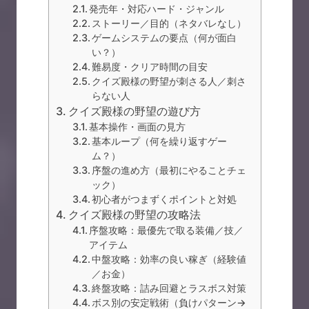
発売年・対応ハード・ジャンル
ストーリー／目的（ネタバレなし）
ゲームシステムの要点（何が面白
い？）
難易度・クリア時間の目安
クイズ殿様の野望が刺さる人／刺さ
らない人
クイズ殿様の野望の遊び方
基本操作・画面の見方
基本ループ（何を繰り返すゲー
ム？）
序盤の進め方（最初にやることチェ
ック）
初心者がつまずくポイントと対処
クイズ殿様の野望の攻略法
序盤攻略：最優先で取る装備／技／
アイテム
中盤攻略：効率の良い稼ぎ（経験値
／お金）
終盤攻略：詰み回避とラスボス対策
ボス別の安定戦術（負けパターン→