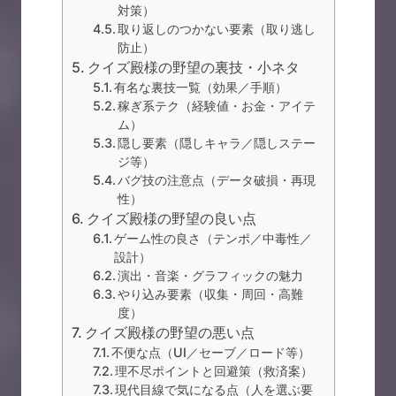
対策）
取り返しのつかない要素（取り逃し
防止）
クイズ殿様の野望の裏技・小ネタ
有名な裏技一覧（効果／手順）
稼ぎ系テク（経験値・お金・アイテ
ム）
隠し要素（隠しキャラ／隠しステー
ジ等）
バグ技の注意点（データ破損・再現
性）
クイズ殿様の野望の良い点
ゲーム性の良さ（テンポ／中毒性／
設計）
演出・音楽・グラフィックの魅力
やり込み要素（収集・周回・高難
度）
クイズ殿様の野望の悪い点
不便な点（UI／セーブ／ロード等）
理不尽ポイントと回避策（救済案）
現代目線で気になる点（人を選ぶ要