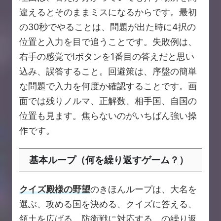
違えるとそのままミスになるからです。最初
の30秒でやることは、問題が出た時に4択の
位置と入力を目で追うことです。失敗例は、
右手の感覚でIボタンを1番目の答えだと思い
込み、誤答すること。回避策は、序盤の簡単
な問題で入力を何度か確認することです。画
面では残りノルマ、正解数、相手国、自国の
位置も見ます。焦らないのがいちばん強い操
作です。
基本ループ（何を繰り返すゲーム？）
クイズ殿様の野望
のきほんループは、大名を
選ぶ、攻める国を決める、クイズに答える、
領土を広げる、防衛戦に対応する、の繰り返