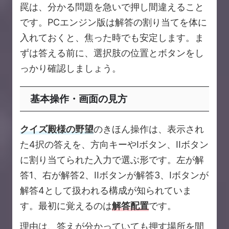
罠は、分かる問題を急いで押し間違えること
です。PCエンジン版は解答の割り当てを体に
入れておくと、焦った時でも安定します。ま
ずは答える前に、選択肢の位置とボタンをし
っかり確認しましょう。
基本操作・画面の見方
クイズ殿様の野望
のきほん操作は、表示され
た4択の答えを、方向キーやIボタン、IIボタン
に割り当てられた入力で選ぶ形です。左が解
答1、右が解答2、IIボタンが解答3、Iボタンが
解答4として扱われる構成が知られていま
す。最初に覚えるのは
解答配置
です。
理由は、答えが分かっていても押す場所を間