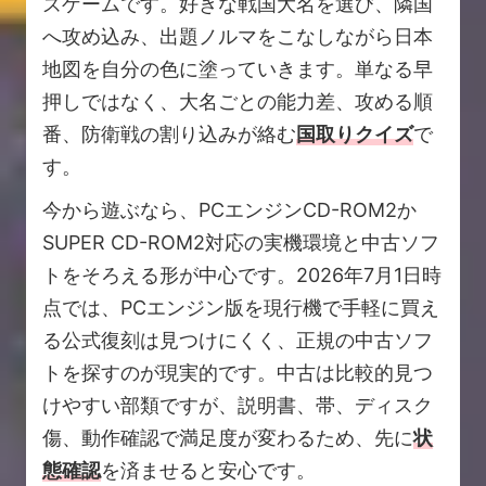
ズゲームです。好きな戦国大名を選び、隣国
へ攻め込み、出題ノルマをこなしながら日本
地図を自分の色に塗っていきます。単なる早
押しではなく、大名ごとの能力差、攻める順
番、防衛戦の割り込みが絡む
国取りクイズ
で
す。
今から遊ぶなら、PCエンジンCD-ROM2か
SUPER CD-ROM2対応の実機環境と中古ソフ
トをそろえる形が中心です。2026年7月1日時
点では、PCエンジン版を現行機で手軽に買え
る公式復刻は見つけにくく、正規の中古ソフ
トを探すのが現実的です。中古は比較的見つ
けやすい部類ですが、説明書、帯、ディスク
傷、動作確認で満足度が変わるため、先に
状
態確認
を済ませると安心です。