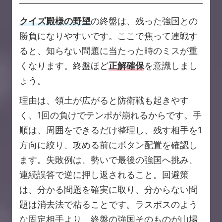
クイズ殿様の野望
の終盤は、残った強国との
勝負になりやすいです。ここで焦って連戦す
ると、知らない問題に当たった時のミスが重
くなります。終盤ほど
正解確保
を意識しまし
ょう。
理由は、領土が広がると防衛戦も起きやす
く、1回の負けでテンポが崩れるからです。手
順は、周囲をできるだけ整理し、残す相手を1
方向に絞り、攻める前にボタン配置を確認し
ます。失敗例は、勢いで最後の強国へ挑み、
連続誤答で逆に押し返されること。回避策
は、分かる問題を確実に取り、分からない問
題は消去法で粘ることです。ラスボスのよう
な固定相手より、終盤の強国そのものが山場