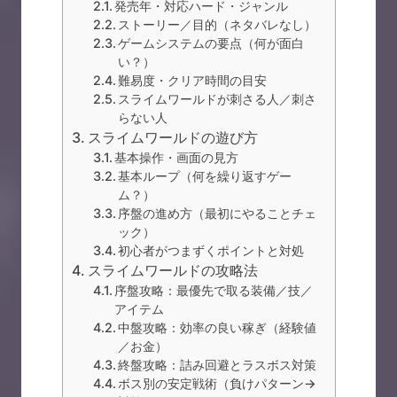
発売年・対応ハード・ジャンル
ストーリー／目的（ネタバレなし）
ゲームシステムの要点（何が面白
い？）
難易度・クリア時間の目安
スライムワールドが刺さる人／刺さ
らない人
スライムワールドの遊び方
基本操作・画面の見方
基本ループ（何を繰り返すゲー
ム？）
序盤の進め方（最初にやることチェ
ック）
初心者がつまずくポイントと対処
スライムワールドの攻略法
序盤攻略：最優先で取る装備／技／
アイテム
中盤攻略：効率の良い稼ぎ（経験値
／お金）
終盤攻略：詰み回避とラスボス対策
ボス別の安定戦術（負けパターン→