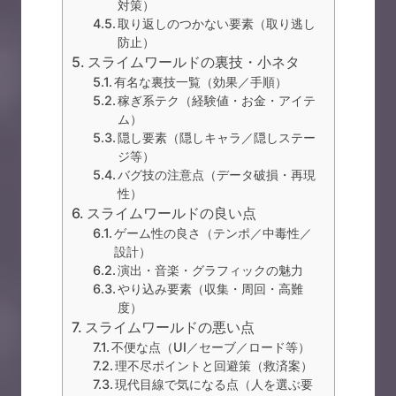
対策）
取り返しのつかない要素（取り逃し
防止）
スライムワールドの裏技・小ネタ
有名な裏技一覧（効果／手順）
稼ぎ系テク（経験値・お金・アイテ
ム）
隠し要素（隠しキャラ／隠しステー
ジ等）
バグ技の注意点（データ破損・再現
性）
スライムワールドの良い点
ゲーム性の良さ（テンポ／中毒性／
設計）
演出・音楽・グラフィックの魅力
やり込み要素（収集・周回・高難
度）
スライムワールドの悪い点
不便な点（UI／セーブ／ロード等）
理不尽ポイントと回避策（救済案）
現代目線で気になる点（人を選ぶ要