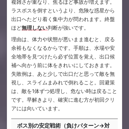
複雑さが重なり、焦るほど事故が増えます。
ラスボスを倒すというより、危険な惑星から
出口へたどり着く集中力が問われます。終盤
ほど
無理しない
判断が強いです。
理由は、体力や状態が悪いまま進むと、戻る
余裕もなくなるからです。手順は、水場や安
全地帯を見つけたら必ず位置を覚え、出口候
補へ向かう前に体をきれいにしておきます。
失敗例は、あと少しで出口だと思って敵を無
視し、スライムまみれで倒れること。回避策
は、敵を1体ずつ処理し、危ない時は戻ること
です。早解きより、確実に進む方が初回クリ
アには向いています。
ボス別の安定戦術（負けパターン→対