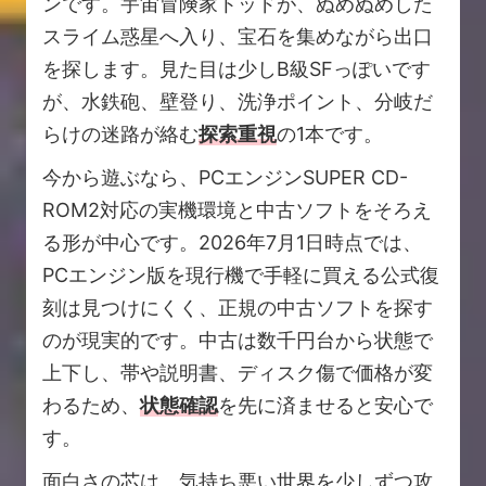
ンです。宇宙冒険家トッドが、ぬめぬめした
スライム惑星へ入り、宝石を集めながら出口
を探します。見た目は少しB級SFっぽいです
が、水鉄砲、壁登り、洗浄ポイント、分岐だ
らけの迷路が絡む
探索重視
の1本です。
今から遊ぶなら、PCエンジンSUPER CD-
ROM2対応の実機環境と中古ソフトをそろえ
る形が中心です。2026年7月1日時点では、
PCエンジン版を現行機で手軽に買える公式復
刻は見つけにくく、正規の中古ソフトを探す
のが現実的です。中古は数千円台から状態で
上下し、帯や説明書、ディスク傷で価格が変
わるため、
状態確認
を先に済ませると安心で
す。
面白さの芯は、気持ち悪い世界を少しずつ攻