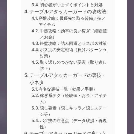
初心者がつまずくポイントと対処
テーブルアタッカーガードの攻略法
序盤攻略：最優先で取る装備／技／
アイテム
中盤攻略：効率の良い稼ぎ（経験値
／お金）
終盤攻略：詰み回避とラスボス対策
ボス別の安定戦術（負けパターン→
対策）
取り返しのつかない要素（取り逃し
防止）
テーブルアタッカーガードの裏技・
小ネタ
有名な裏技一覧（効果／手順）
稼ぎ系テク（経験値・お金・アイテ
ム）
隠し要素（隠しキャラ／隠しステー
ジ等）
バグ技の注意点（データ破損・再現
性）
テーブルアタッカーガードの良い点