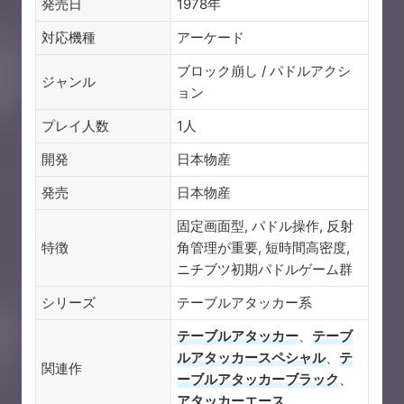
発売日
1978年
対応機種
アーケード
ブロック崩し / パドルアクシ
ジャンル
ョン
プレイ人数
1人
開発
日本物産
発売
日本物産
固定画面型, パドル操作, 反射
特徴
角管理が重要, 短時間高密度,
ニチブツ初期パドルゲーム群
シリーズ
テーブルアタッカー系
テーブルアタッカー
、
テーブ
ルアタッカースペシャル
、
テ
関連作
ーブルアタッカーブラック
、
アタッカーエース