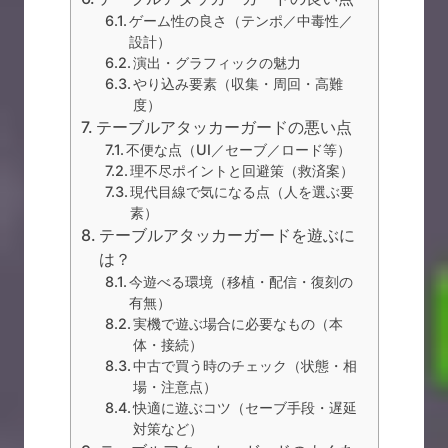
ゲーム性の良さ（テンポ／中毒性／
設計）
演出・グラフィックの魅力
やり込み要素（収集・周回・高難
度）
テーブルアタッカーガードの悪い点
不便な点（UI／セーブ／ロード等）
理不尽ポイントと回避策（救済案）
現代目線で気になる点（人を選ぶ要
素）
テーブルアタッカーガードを遊ぶに
は？
今遊べる環境（移植・配信・復刻の
有無）
実機で遊ぶ場合に必要なもの（本
体・接続）
中古で買う時のチェック（状態・相
場・注意点）
快適に遊ぶコツ（セーブ手段・遅延
対策など）