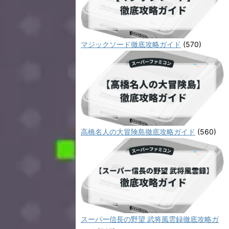
マジックソード徹底攻略ガイド
(570)
高橋名人の大冒険島徹底攻略ガイド
(560)
スーパー信長の野望 武将風雲録徹底攻略ガ