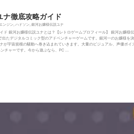
ユナ徹底攻略ガイド
Cエンジン
,
ハドソン
,
銀河お嬢様伝説ユナ
イド 銀河お嬢様伝説ユナとは？【レトロゲームプロフィール】 銀河お嬢様
ROM2で出たデジタルコミック型のアドベンチャーゲームです。銀河一のお嬢様を
ナが宇宙規模の騒動へ巻き込まれていきます。大量のビジュアル、声優ボイ
ンチャーです。今から遊ぶなら、PC ...