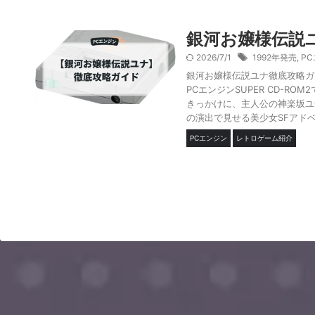
銀河お嬢様伝説
2026/7/1
1992年発売
,
P
銀河お嬢様伝説ユナ徹底攻略ガ
PCエンジンSUPER CD-
きっかけに、主人公の神楽坂ユ
の演出で見せる美少女SFアドベ
PCエンジン
レトロゲーム紹介