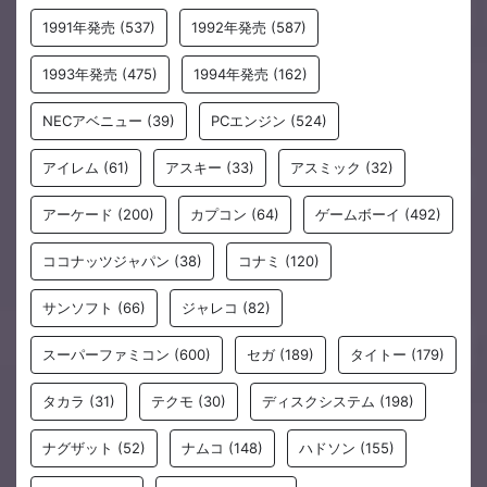
1991年発売
(537)
1992年発売
(587)
1993年発売
(475)
1994年発売
(162)
NECアベニュー
(39)
PCエンジン
(524)
アイレム
(61)
アスキー
(33)
アスミック
(32)
アーケード
(200)
カプコン
(64)
ゲームボーイ
(492)
ココナッツジャパン
(38)
コナミ
(120)
サンソフト
(66)
ジャレコ
(82)
スーパーファミコン
(600)
セガ
(189)
タイトー
(179)
タカラ
(31)
テクモ
(30)
ディスクシステム
(198)
ナグザット
(52)
ナムコ
(148)
ハドソン
(155)