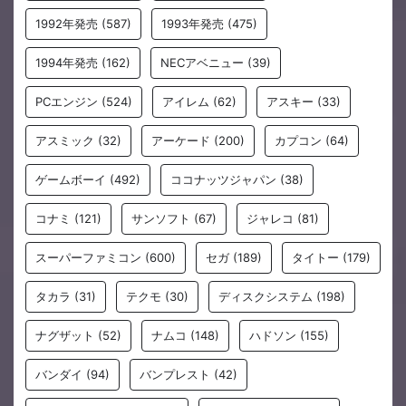
1992年発売
(587)
1993年発売
(475)
1994年発売
(162)
NECアベニュー
(39)
PCエンジン
(524)
アイレム
(62)
アスキー
(33)
アスミック
(32)
アーケード
(200)
カプコン
(64)
ゲームボーイ
(492)
ココナッツジャパン
(38)
コナミ
(121)
サンソフト
(67)
ジャレコ
(81)
スーパーファミコン
(600)
セガ
(189)
タイトー
(179)
タカラ
(31)
テクモ
(30)
ディスクシステム
(198)
ナグザット
(52)
ナムコ
(148)
ハドソン
(155)
バンダイ
(94)
バンプレスト
(42)