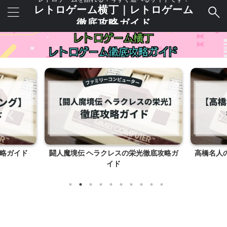
レトロゲーム横丁｜レトロゲーム
徹底攻略ガイド
略ガイド
闘人魔境伝 ヘラクレスの栄光徹底攻略ガ
高橋名人
イド