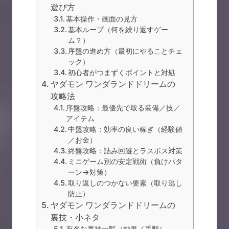
遊び方
基本操作・画面の見方
基本ループ（何を繰り返すゲー
ム？）
序盤の進め方（最初にやることチェ
ック）
初心者がつまずくポイントと対処
ヤダモン ワンダランドドリームの
攻略法
序盤攻略：最優先で取る装備／技／
アイテム
中盤攻略：効率の良い稼ぎ（経験値
／お金）
終盤攻略：詰み回避とラスボス対策
ミニゲーム別の安定戦術（負けパタ
ーン→対策）
取り返しのつかない要素（取り逃し
防止）
ヤダモン ワンダランドドリームの
裏技・小ネタ
有名な裏技一覧（効果／手順）