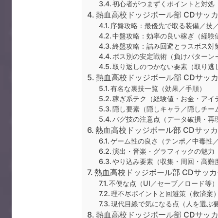
初心者がつまずくポイントと対処
熱血高校ドッジボール部 CDサッ
序盤攻略：最優先で取る装備／技
中盤攻略：効率の良い稼ぎ（経験
終盤攻略：詰み回避とラスボス対
ボス別の安定戦術（負けパターン
取り返しのつかない要素（取り逃
熱血高校ドッジボール部 CDサッ
有名な裏技一覧（効果／手順）
稼ぎ系テク（経験値・お金・アイ
隠し要素（隠しキャラ／隠しチー
バグ技の注意点（データ破損・再
熱血高校ドッジボール部 CDサッ
ゲーム性の良さ（テンポ／中毒性
演出・音楽・グラフィックの魅力
やり込み要素（収集・周回・高難
熱血高校ドッジボール部 CDサッ
不便な点（UI／セーブ／ロード等
理不尽ポイントと回避策（救済案
現代目線で気になる点（人を選ぶ
熱血高校ドッジボール部 CDサッ