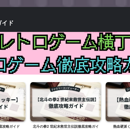
ガイド
底攻略ガイド
北斗の拳2 世紀末救世主伝説徹底攻略ガイ
熱血硬派