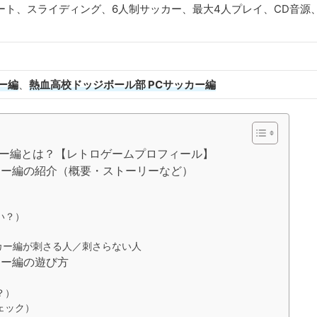
ート、スライディング、6人制サッカー、最大4人プレイ、CD音源
ー編
、
熱血高校ドッジボール部 PCサッカー編
カー編とは？【レトロゲームプロフィール】
カー編の紹介（概要・ストーリーなど）
）
い？）
カー編が刺さる人／刺さらない人
カー編の遊び方
？）
ェック）