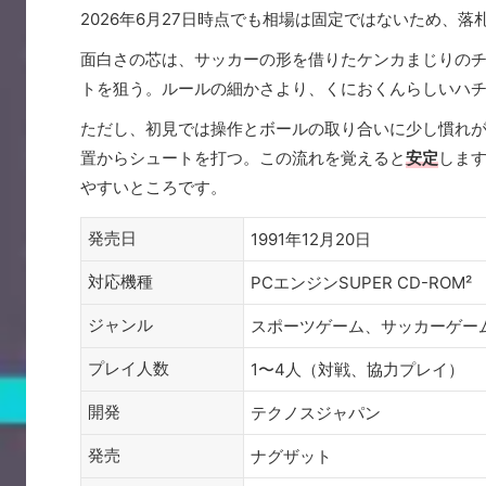
2026年6月27日時点でも相場は固定ではないため、
面白さの芯は、サッカーの形を借りたケンカまじりの
トを狙う。ルールの細かさより、くにおくんらしいハチ
ただし、初見では操作とボールの取り合いに少し慣れ
置からシュートを打つ。この流れを覚えると
安定
します
やすいところです。
発売日
1991年12月20日
対応機種
PCエンジンSUPER CD-ROM²
ジャンル
スポーツゲーム、サッカーゲー
プレイ人数
1〜4人（対戦、協力プレイ）
開発
テクノスジャパン
発売
ナグザット