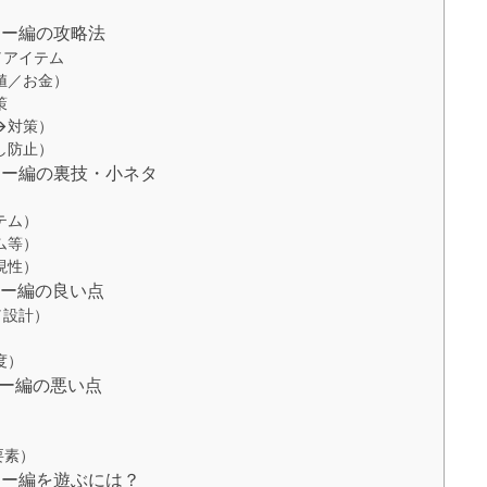
カー編の攻略法
／アイテム
値／お金）
策
→対策）
し防止）
カー編の裏技・小ネタ
テム）
ム等）
現性）
カー編の良い点
／設計）
度）
カー編の悪い点
）
）
要素）
カー編を遊ぶには？