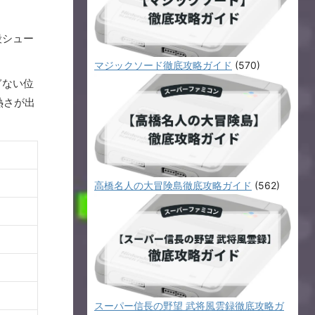
殺シュー
マジックソード徹底攻略ガイド
(570)
ぎない位
熱さが出
高橋名人の大冒険島徹底攻略ガイド
(562)
スーパー信長の野望 武将風雲録徹底攻略ガ