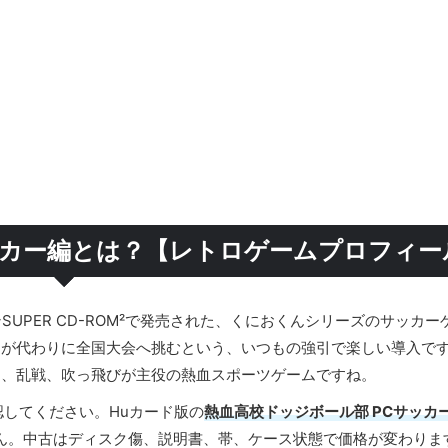
ッカー編とは？【レトロゲームプロフィー
SUPER CD-ROM²で発売された、くにおくんシリーズのサッカー
ちが代わりに全国大会へ挑むという、いつもの強引で楽しい導入で
ト、乱戦、吹っ飛びが主役の熱血スポーツゲームですね。
確認してください。Huカード版の
熱血高校ドッジボール部 PCサッカ
ん。中古はディスク傷、説明書、帯、ケース状態で価格が変わりま