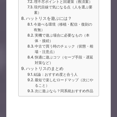
理不尽ポイントと回避策（救済案）
現代目線で気になる点（人を選ぶ要
素）
ハットリスを遊ぶには？
今遊べる環境（移植・配信・復刻の
有無）
実機で遊ぶ場合に必要なもの（本
体・接続）
中古で買う時のチェック（状態・相
場・注意点）
快適に遊ぶコツ（セーブ手段・遅延
対策など）
ハットリスのまとめ
結論：おすすめ度と合う人
最短で楽しむロードマップ（次にや
ること）
次に遊ぶなら？同系統おすすめ作品