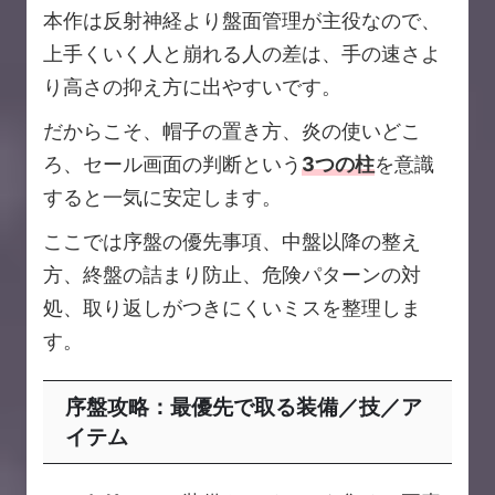
本作は反射神経より盤面管理が主役なので、
上手くいく人と崩れる人の差は、手の速さよ
り高さの抑え方に出やすいです。
だからこそ、帽子の置き方、炎の使いどこ
ろ、セール画面の判断という
3つの柱
を意識
すると一気に安定します。
ここでは序盤の優先事項、中盤以降の整え
方、終盤の詰まり防止、危険パターンの対
処、取り返しがつきにくいミスを整理しま
す。
序盤攻略：最優先で取る装備／技／ア
イテム