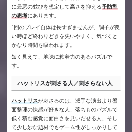
に最悪の並びを想定して高さを抑える
予防型
の思考
にあります。
1回のプレイ自体は長すぎませんが、調子が良
い時ほど終わりどきを失いやすく、気づくと
かなり時間を吸われます。
短く見えて、地味に粘着力のあるパズルで
す。
ハットリスが刺さる人／刺さらない人
ハットリス
が刺さるのは、派手な演出より盤
面整理の快感が好きな人、落ちものパズルで
低く積む感覚に面白さを見いだせる人、そし
て少し妙な題材でもゲーム性がしっかりして