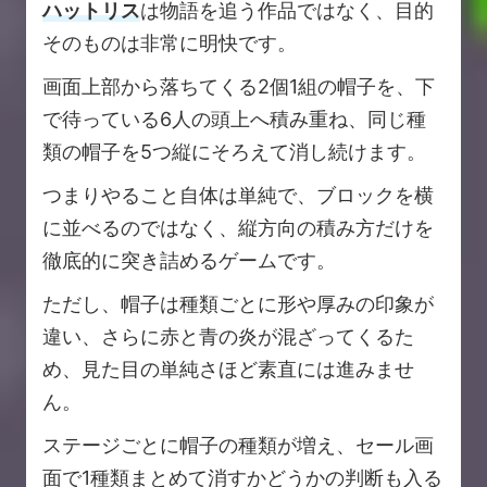
ハットリス
は物語を追う作品ではなく、目的
そのものは非常に明快です。
画面上部から落ちてくる2個1組の帽子を、下
で待っている6人の頭上へ積み重ね、同じ種
類の帽子を5つ縦にそろえて消し続けます。
つまりやること自体は単純で、ブロックを横
に並べるのではなく、縦方向の積み方だけを
徹底的に突き詰めるゲームです。
ただし、帽子は種類ごとに形や厚みの印象が
違い、さらに赤と青の炎が混ざってくるた
め、見た目の単純さほど素直には進みませ
ん。
ステージごとに帽子の種類が増え、セール画
面で1種類まとめて消すかどうかの判断も入る