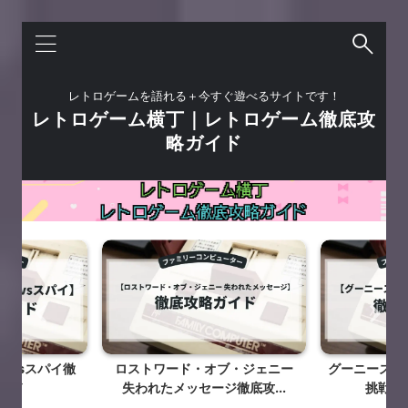
レトロゲームを語れる＋今すぐ遊べるサイトです！
レトロゲーム横丁｜レトロゲーム徹底攻
略ガイド
イvsスパイ徹
ロストワード・オブ・ジェニー
グーニーズ2
イド
失われたメッセージ徹底攻...
挑戦徹