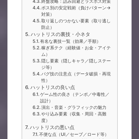
終盤攻略：詰み回避とラスボス対策
ボス別の安定戦術（負けパターン→
対策）
取り返しのつかない要素（取り逃し
防止）
ハットリスの裏技・小ネタ
有名な裏技一覧（効果／手順）
稼ぎ系テク（経験値・お金・アイテ
ム）
隠し要素（隠しキャラ／隠しステー
ジ等）
バグ技の注意点（データ破損・再現
性）
ハットリスの良い点
ゲーム性の良さ（テンポ／中毒性／
設計）
演出・音楽・グラフィックの魅力
やり込み要素（収集・周回・高難
度）
ハットリスの悪い点
不便な点（UI／セーブ／ロード等）