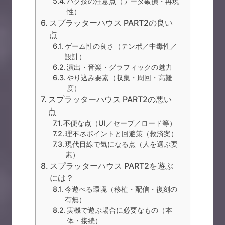
バグ技の注意点（データ破損・再現
性）
スプラッターハウス PART2の良い
点
ゲーム性の良さ（テンポ／中毒性／
設計）
演出・音楽・グラフィックの魅力
やり込み要素（収集・周回・高難
度）
スプラッターハウス PART2の悪い
点
不便な点（UI／セーブ／ロード等）
理不尽ポイントと回避策（救済案）
現代目線で気になる点（人を選ぶ要
素）
スプラッターハウス PART2を遊ぶ
には？
今遊べる環境（移植・配信・復刻の
有無）
実機で遊ぶ場合に必要なもの（本
体・接続）