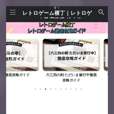
レトロゲームを語れる＋今すぐ遊べるサイトで
す！
レトロゲーム横丁｜レトロゲ
ーム徹底攻略ガイド
攻略ガイド
六三四の剣 ただいま修行中徹底
ワルキューレ
攻略ガイド
徹底