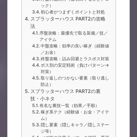
ック）
初心者がつまずくポイントと対処
スプラッターハウス PART2の攻略
法
序盤攻略：最優先で取る装備／技／
アイテム
中盤攻略：効率の良い稼ぎ（経験値
／お金）
終盤攻略：詰み回避とラスボス対策
ボス別の安定戦術（負けパターン→
対策）
取り返しのつかない要素（取り逃し
防止）
スプラッターハウス PART2の裏
技・小ネタ
有名な裏技一覧（効果／手順）
稼ぎ系テク（経験値・お金・アイテ
ム）
隠し要素（隠しキャラ／隠しステー
ジ等）