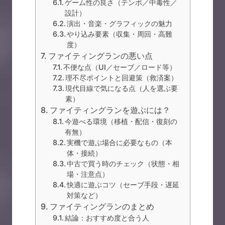
ゲーム性の良さ（テンポ／中毒性／
設計）
演出・音楽・グラフィックの魅力
やり込み要素（収集・周回・高難
度）
ファイティングランの悪い点
不便な点（UI／セーブ／ロード等）
理不尽ポイントと回避策（救済案）
現代目線で気になる点（人を選ぶ要
素）
ファイティングランを遊ぶには？
今遊べる環境（移植・配信・復刻の
有無）
実機で遊ぶ場合に必要なもの（本
体・接続）
中古で買う時のチェック（状態・相
場・注意点）
快適に遊ぶコツ（セーブ手段・遅延
対策など）
ファイティングランのまとめ
結論：おすすめ度と合う人