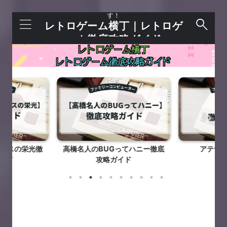
レトロゲームを語れる＋今すぐ遊べるサイトで
す！
レトロゲーム横丁｜レトロゲ
ーム徹底攻略ガイド
クレスの栄光徹
高橋名人のBUGってハニー徹底
アテナ
イド
攻略ガイド