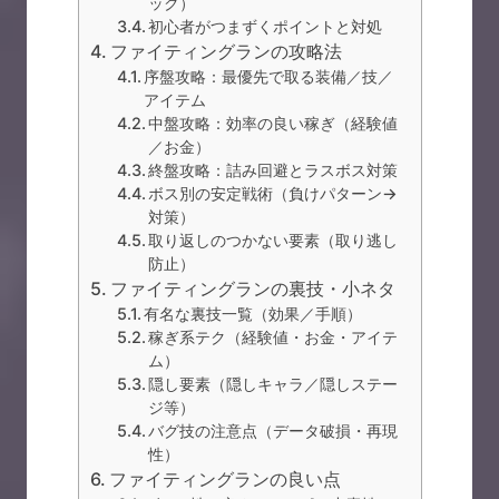
ック）
初心者がつまずくポイントと対処
ファイティングランの攻略法
序盤攻略：最優先で取る装備／技／
アイテム
中盤攻略：効率の良い稼ぎ（経験値
／お金）
終盤攻略：詰み回避とラスボス対策
ボス別の安定戦術（負けパターン→
対策）
取り返しのつかない要素（取り逃し
防止）
ファイティングランの裏技・小ネタ
有名な裏技一覧（効果／手順）
稼ぎ系テク（経験値・お金・アイテ
ム）
隠し要素（隠しキャラ／隠しステー
ジ等）
バグ技の注意点（データ破損・再現
性）
ファイティングランの良い点