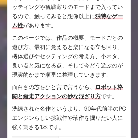
ッティングや観戦寄りのモードまで入ってい
るので、触ってみると想像以上に
独特なゲー
ム性
があります。
このページでは、作品の概要、モードごとの
遊び方、最初に覚えると楽になる立ち回り、
機体選びやセッティングの考え方、小ネタ、
良い点と気になる点、そして今どう遊ぶのが
現実的かまで順番に整理していきます。
面白さの芯をひと言で言うなら、
ロボット格
闘と縦走アクションの妙な混ざり方
です。
洗練された名作というより、90年代前半のPC
エンジンらしい挑戦作や珍作を掘りたい人に
強く刺さる1本です。