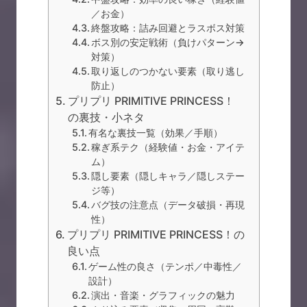
／お金）
終盤攻略：詰み回避とラスボス対策
ボス別の安定戦術（負けパターン→
対策）
取り返しのつかない要素（取り逃し
防止）
プリプリ PRIMITIVE PRINCESS！
の裏技・小ネタ
有名な裏技一覧（効果／手順）
稼ぎ系テク（経験値・お金・アイテ
ム）
隠し要素（隠しキャラ／隠しステー
ジ等）
バグ技の注意点（データ破損・再現
性）
プリプリ PRIMITIVE PRINCESS！の
良い点
ゲーム性の良さ（テンポ／中毒性／
設計）
演出・音楽・グラフィックの魅力