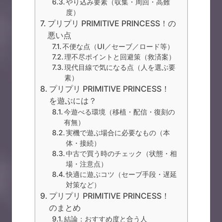
やり込み要素（収集・周回・高難
度）
プリプリ PRIMITIVE PRINCESS！の
悪い点
不便な点（UI／セーブ／ロード等）
理不尽ポイントと回避策（救済案）
現代目線で気になる点（人を選ぶ要
素）
プリプリ PRIMITIVE PRINCESS！
を遊ぶには？
今遊べる環境（移植・配信・復刻の
有無）
実機で遊ぶ場合に必要なもの（本
体・接続）
中古で買う時のチェック（状態・相
場・注意点）
快適に遊ぶコツ（セーブ手段・遅延
対策など）
プリプリ PRIMITIVE PRINCESS！
のまとめ
結論：おすすめ度と合う人