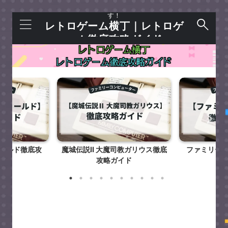
レトロゲームを語れる＋今すぐ遊べるサイトで
す！
レトロゲーム横丁｜レトロゲ
ーム徹底攻略ガイド
ールド徹底攻
魔城伝説Ⅱ 大魔司教ガリウス徹底
ファミリー
ド
攻略ガイド