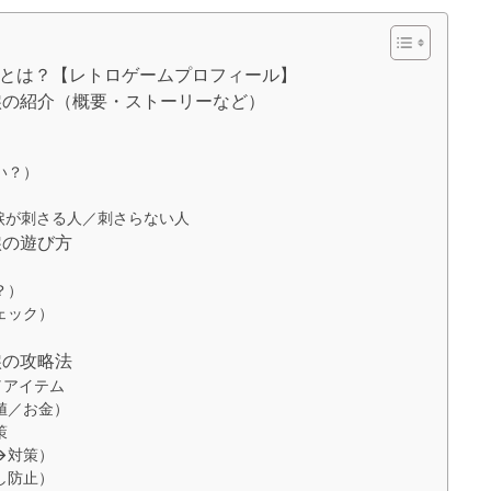
涙とは？【レトロゲームプロフィール】
涙の紹介（概要・ストーリーなど）
）
い？）
涙が刺さる人／刺さらない人
涙の遊び方
？）
ェック）
涙の攻略法
／アイテム
値／お金）
策
→対策）
し防止）