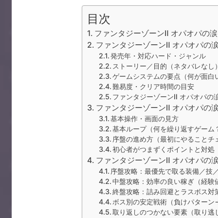
目次
ファンタジーゾーンⅡ オパオパの
ファンタジーゾーンⅡ オパオパの
発売年・対応ハード・ジャンル
ストーリー／目的（ネタバレなし
ゲームシステムの要点（何が面白
難易度・クリア時間の目安
ファンタジーゾーンⅡ オパオパの
ファンタジーゾーンⅡ オパオパの
基本操作・画面の見方
基本ループ（何を繰り返すゲーム
序盤の進め方（最初にやることチ
初心者がつまずくポイントと対処
ファンタジーゾーンⅡ オパオパの
序盤攻略：最優先で取る装備／技
中盤攻略：効率の良い稼ぎ（経験
終盤攻略：詰み回避とラスボス対
ボス別の安定戦術（負けパターン
取り返しのつかない要素（取り逃