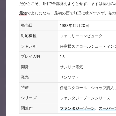
だからこそ、1回で全部覚えようとせず、まずは基地の
最短
で楽しむなら、最初の面で無理に稼ぎすぎず、基
発売日
1988年12月20日
対応機種
ファミリーコンピュータ
ジャンル
任意横スクロールシューティン
プレイ人数
1人
開発
サンリツ電気
発売
サンソフト
特徴
任意スクロール、ショップ購入
シリーズ
ファンタジーゾーンシリーズ
関連作
ファンタジーゾーン
、
スーパー