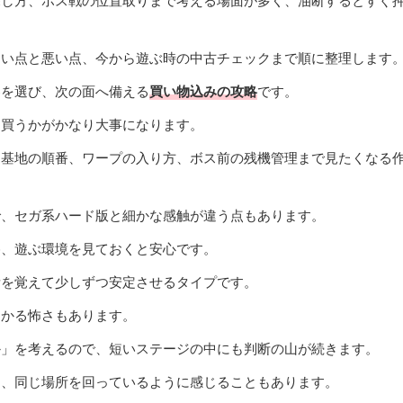
探し方、ボス戦の位置取りまで考える場面が多く、油断するとすぐ
良い点と悪い点、今から遊ぶ時の中古チェックまで順に整理します
器を選び、次の面へ備える
買い物込みの攻略
です。
を買うかがかなり大事になります。
と基地の順番、ワープの入り方、ボス前の残機管理まで見たくなる
で、セガ系ハード版と細かな感触が違う点もあります。
格、遊ぶ環境を見ておくと安心です。
所を覚えて少しずつ安定させるタイプです。
つかる怖さもあります。
か」を考えるので、短いステージの中にも判断の山が続きます。
く、同じ場所を回っているように感じることもあります。