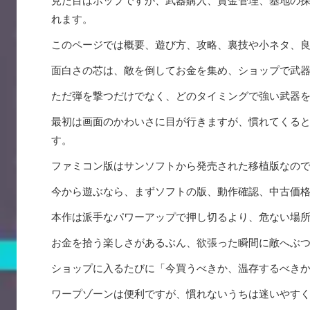
見た目はポップですが、武器購入、資金管理、基地の
れます。
このページでは概要、遊び方、攻略、裏技や小ネタ、
面白さの芯は、敵を倒してお金を集め、ショップで武
ただ弾を撃つだけでなく、どのタイミングで強い武器
最初は画面のかわいさに目が行きますが、慣れてくる
す。
ファミコン版はサンソフトから発売された移植版なの
今から遊ぶなら、まずソフトの版、動作確認、中古価
本作は派手なパワーアップで押し切るより、危ない場
お金を拾う楽しさがあるぶん、欲張った瞬間に敵へぶ
ショップに入るたびに「今買うべきか、温存するべき
ワープゾーンは便利ですが、慣れないうちは迷いやす