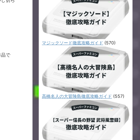
押し切ら
。
マジックソード徹底攻略ガイド
(570)
作品で
高橋名人の大冒険島徹底攻略ガイド
(557)