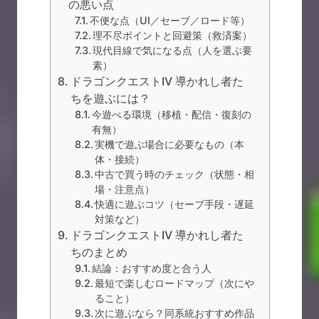
の悪い点
不便な点（UI／セーブ／ロード等）
理不尽ポイントと回避策（救済案）
現代目線で気になる点（人を選ぶ要
素）
ドラゴンクエストIV 導かれし者た
ちを遊ぶには？
今遊べる環境（移植・配信・復刻の
有無）
実機で遊ぶ場合に必要なもの（本
体・接続）
中古で買う時のチェック（状態・相
場・注意点）
快適に遊ぶコツ（セーブ手段・遅延
対策など）
ドラゴンクエストIV 導かれし者た
ちのまとめ
結論：おすすめ度と合う人
最短で楽しむロードマップ（次にや
ること）
次に遊ぶなら？同系統おすすめ作品