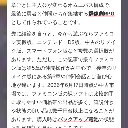
章ごとに主人公が変わるオムニバス構成で、
最後に勇者と仲間たちが集結する
群像劇RPG
として作られていることです。
先に結論を言うと、今から遊ぶならファミコ
ン実機版、ニンテンドーDS版、中古のリメイ
ク版、スマートフォン版など複数の選択肢が
あります。ただし、この記事で扱うファミコ
ン版は第5章の仲間操作がAI中心で、後年のリ
メイク版にある第6章や仲間会話とは遊び心
地が違います。2026年6月17日時点の中古市
場では、ファミコン版の裸ソフトは比較的手
に取りやすい価格帯の出品が多く、箱説付き
や状態の良い品は数千円台以上になることが
あります。購入時は
バックアップ電池
の状態
と動作確認を見たいところです。