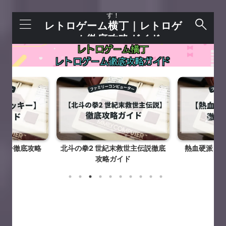
レトロゲームを語れる＋今すぐ遊べるサイトで
す！
レトロゲーム横丁｜レトロゲ
ーム徹底攻略ガイド
キー徹底攻略
北斗の拳2 世紀末救世主伝説徹底
熱血硬派く
ド
攻略ガイド