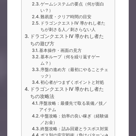
ゲームシステムの要点（何が面白
い？）
難易度・クリア時間の目安
ドラゴンクエストIV 導かれし者た
ちが刺さる人／刺さらない人
ドラゴンクエストIV 導かれし者た
ちの遊び方
基本操作・画面の見方
基本ループ（何を繰り返すゲー
ム？）
序盤の進め方（最初にやることチェ
ック）
初心者がつまずくポイントと対処
ドラゴンクエストIV 導かれし者た
ちの攻略法
序盤攻略：最優先で取る装備／技／
アイテム
中盤攻略：効率の良い稼ぎ（経験値
／お金）
終盤攻略：詰み回避とラスボス対策
ボス別の安定戦術（負けパターン→