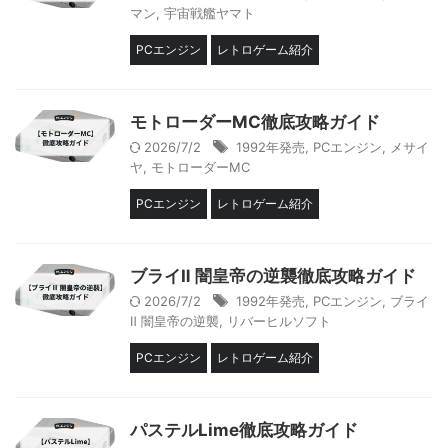
マン
,
宇宙戦艦ヤマト
PCエンジン
レトロゲーム紹介
モトローダーMC徹底攻略ガイド
2026/7/2
1992年発売
,
PCエンジン
,
メサイ
ヤ
,
モトローダーMC
PCエンジン
レトロゲーム紹介
ブライⅡ 闇皇帝の逆襲徹底攻略ガイド
2026/7/2
1992年発売
,
PCエンジン
,
ブライ
Ⅱ 闇皇帝の逆襲
,
リバーヒルソフト
PCエンジン
レトロゲーム紹介
パステルLime徹底攻略ガイド