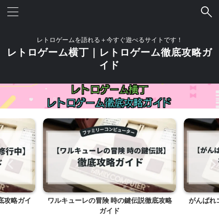
レトロゲームを語れる＋今すぐ遊べるサイトです！
レトロゲーム横丁｜レトロゲーム徹底攻略ガ
イド
説徹底攻略
がんばれゴエモン！からくり道中徹底攻
ソ
略ガイド