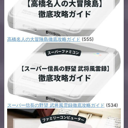
高橋名人の大冒険島徹底攻略ガイド
(555)
スーパー信長の野望 武将風雲録徹底攻略ガイド
(534)