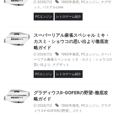
2026/7/2
1992年発売
,
PCエンジン
,
ナグザ
ット
,
パステルLime
PCエンジン
レトロゲーム紹介
スーパーリアル麻雀スペシャル ミキ・
カスミ・ショウコの思い出より徹底攻
略ガイド
2026/7/2
1992年発売
,
PCエンジン
,
スーパ
ーリアル麻雀スペシャル ミキ・カスミ・ショウコの
思い出より
,
ナグザット
PCエンジン
レトロゲーム紹介
グラディウスⅡ-GOFERの野望-徹底攻
略ガイド
2026/7/2
1992年発売
,
PCエンジン
,
グラデ
ィウスⅡ-GOFERの野望-
,
コナミ