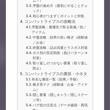
ム？）
序盤の進め方（最初にやることチェ
ック）
初心者がつまずくポイントと対処
コンバットライブスの攻略法
序盤攻略：最優先で取る装備／技／
アイテム
中盤攻略：効率の良い稼ぎ（経験値
／お金）
終盤攻略：詰み回避とラスボス対策
ボス別の安定戦術（負けパターン→
対策）
取り返しのつかない要素（取り逃し
防止）
コンバットライブスの裏技・小ネタ
有名な裏技一覧（効果／手順）
稼ぎ系テク（経験値・お金・アイテ
ム）
隠し要素（隠しキャラ／隠しステー
ジ等）
バグ技の注意点（データ破損・再現