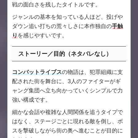
戦の面白さを残したタイトルです。
ジャンルの基本を知っている人ほど、投げや
ダウン追い打ちの荒々しさに本作独自の
手触
り
を感じやすいです。
ストーリー／目的（ネタバレなし）
コンバットライブス
の物語は、犯罪組織に支
配された街を舞台に、3人のファイターがギ
ャング集団へ立ち向かっていくシンプルで力
強い構成です。
細かな会話や複雑な人間関係を追うタイプで
はなく、ステージごとに現れる敵を倒し、ボ
スを撃破しながら街の奥へ進むことが目的に