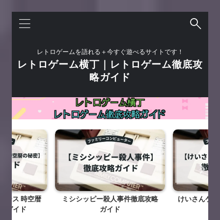
レトロゲームを語れる＋今すぐ遊べるサイトです！
レトロゲーム横丁｜レトロゲーム徹底攻
略ガイド
ォース 時空暦
ミシシッピー殺人事件徹底攻略
けいさんゲー
略ガイド
ガイド
攻