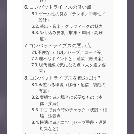
性）
コンバットライブスの良い点
ゲーム性の良さ（テンポ／中毒性／
設計）
演出・音楽・グラフィックの魅力
やり込み要素（収集・周回・高難
度）
コンバットライブスの悪い点
不便な点（UI／セーブ／ロード等）
理不尽ポイントと回避策（救済案）
現代目線で気になる点（人を選ぶ要
素）
コンバットライブスを遊ぶには？
今遊べる環境（移植・配信・復刻の
有無）
実機で遊ぶ場合に必要なもの（本
体・接続）
中古で買う時のチェック（状態・相
場・注意点）
快適に遊ぶコツ（セーブ手段・遅延
対策など）