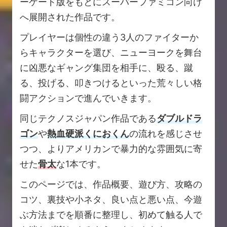
ーケード版をもとにスーパーファミコン向け
へ展開された作品です。
プレイヤーは個性の違う3人のファイターか
らキャラクターを選び、ニューヨークを舞台
に凶悪なギャング集団を相手に、殴る、蹴
る、投げる、叩きつけるといった荒々しい格
闘アクションで進んでいきます。
同じテクノスジャパン作品である
ダブルドラ
ゴン
や
熱血硬派くにおくん
の流れを感じさせ
つつ、よりアメリカンで暴力的な雰囲気に寄
せた
骨太
な1本です。
このページでは、作品概要、遊び方、攻略の
コツ、裏技や小ネタ、良い点と悪い点、今遊
ぶ方法までを順番に整理し、初めて触る人で