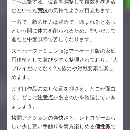
手へ追撃する、位置を調整して複数を巻き込
むといった
荒技
の気持ちよさが目立ちます。
一方で、敵の圧力は強めで、囲まれるとあっ
という間に体力を削られるため、勢いだけで
進むと中盤以降で苦しくなります。
スーパーファミコン版はアーケード版の家庭
用移植として遊びやすく整理されており、1人
プレイだけでなく2人協力や対戦要素も楽し
めます。
まずは作品の立ち位置を押さえ、どこが面白
く、どこに
注意点
があるのかを確認していき
ましょう。
格闘アクションの爽快さと、レトロゲームら
しい少し荒い手触りを両方楽しめる
個性派
で