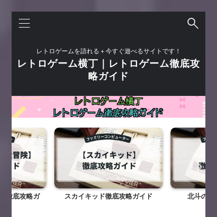
レトロゲームを語れる＋今すぐ遊べるサイトです！
レトロゲーム横丁｜レトロゲーム徹底攻
略ガイド
底攻略ガイド
北斗の拳徹底攻略ガイド
六三四の剣 
攻