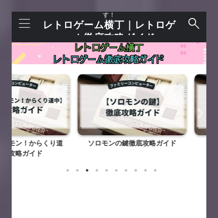
レトロゲームを語れる＋今すぐ遊べるサイトで
す！
レトロゲーム横丁｜レトロゲ
ーム徹底攻略ガイド
！からくり道
ソロモンの鍵徹底攻略ガイド
バベルの
ガイド