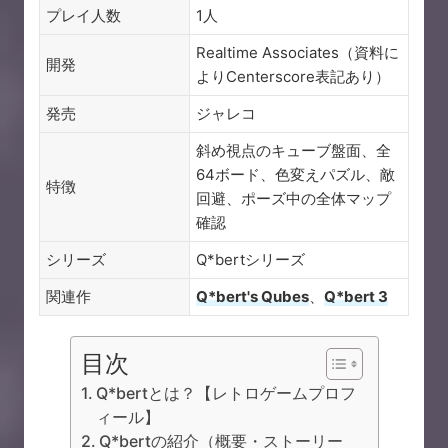
プレイ人数
1人
Realtime Associates（資料に
開発
よりCenterscore表記あり）
発売
ジャレコ
斜め視点のキューブ盤面、全
64ボード、色変えパズル、敵
特徴
回避、ポーズ中の全体マップ
確認
シリーズ
Q*bertシリーズ
関連作
Q*bert's Qubes
、
Q*bert 3
目次
Q*bertとは？【レトロゲームプロフ
ィール】
Q*bertの紹介（概要・ストーリー