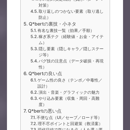
対策）
取り返しのつかない要素（取り逃し
防止）
Q*bertの裏技・小ネタ
有名な裏技一覧（効果／手順）
稼ぎ系テク（経験値・お金・アイテ
ム）
隠し要素（隠しキャラ／隠しステー
ジ等）
バグ技の注意点（データ破損・再現
性）
Q*bertの良い点
ゲーム性の良さ（テンポ／中毒性／
設計）
演出・音楽・グラフィックの魅力
やり込み要素（収集・周回・高難
度）
Q*bertの悪い点
不便な点（UI／セーブ／ロード等）
理不尽ポイントと回避策（救済案）
現代目線で気になる点（人を選ぶ要