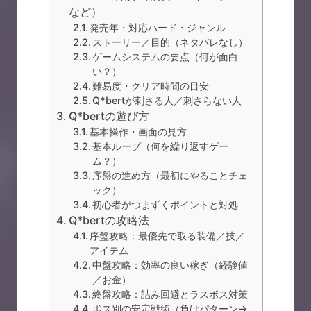
など）
発売年・対応ハード・ジャンル
ストーリー／目的（ネタバレなし）
ゲームシステムの要点（何が面白
い？）
難易度・クリア時間の目安
Q*bertが刺さる人／刺さらない人
Q*bertの遊び方
基本操作・画面の見方
基本ループ（何を繰り返すゲー
ム？）
序盤の進め方（最初にやることチェ
ック）
初心者がつまずくポイントと対処
Q*bertの攻略法
序盤攻略：最優先で取る装備／技／
アイテム
中盤攻略：効率の良い稼ぎ（経験値
／お金）
終盤攻略：詰み回避とラスボス対策
ボス別の安定戦術（負けパターン→