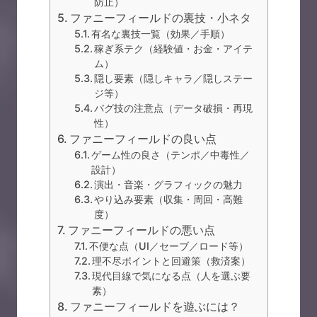
防止）
ファニーフィールドの裏技・小ネタ
有名な裏技一覧（効果／手順）
稼ぎ系テク（経験値・お金・アイテ
ム）
隠し要素（隠しキャラ／隠しステー
ジ等）
バグ技の注意点（データ破損・再現
性）
ファニーフィールドの良い点
ゲーム性の良さ（テンポ／中毒性／
設計）
演出・音楽・グラフィックの魅力
やり込み要素（収集・周回・高難
度）
ファニーフィールドの悪い点
不便な点（UI／セーブ／ロード等）
理不尽ポイントと回避策（救済案）
現代目線で気になる点（人を選ぶ要
素）
ファニーフィールドを遊ぶには？