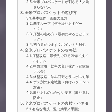
全米プロバスケットが刺さる人／刺
さらない人
全米プロバスケットの遊び方
基本操作・画面の見方
基本ループ（何を繰り返すゲー
ム？）
序盤の進め方（最初にやることチェ
ック）
初心者がつまずくポイントと対処
全米プロバスケットの攻略法
序盤攻略：最優先で取る装備／技／
アイテム
中盤攻略：効率の良い稼ぎ（経験値
／お金）
終盤攻略：詰み回避とラスボス対策
ボス別の安定戦術（負けパターン→
対策）
取り返しのつかない要素（取り逃し
防止）
全米プロバスケットの裏技・小ネタ
有名な裏技一覧（効果／手順）