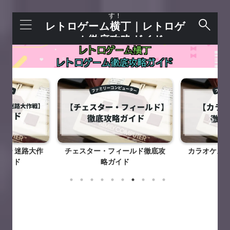
レトロゲームを語れる＋今すぐ遊べるサイトで
す！
レトロゲーム横丁｜レトロゲ
ーム徹底攻略ガイド
ナー 迷路大作
チェスター・フィールド徹底攻
カラオケス
ガイド
略ガイド