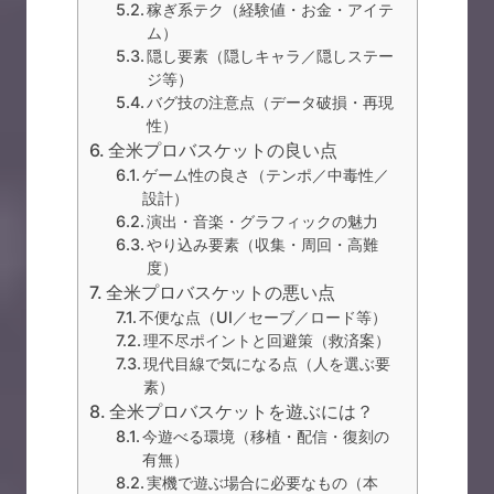
稼ぎ系テク（経験値・お金・アイテ
ム）
隠し要素（隠しキャラ／隠しステー
ジ等）
バグ技の注意点（データ破損・再現
性）
全米プロバスケットの良い点
ゲーム性の良さ（テンポ／中毒性／
設計）
演出・音楽・グラフィックの魅力
やり込み要素（収集・周回・高難
度）
全米プロバスケットの悪い点
不便な点（UI／セーブ／ロード等）
理不尽ポイントと回避策（救済案）
現代目線で気になる点（人を選ぶ要
素）
全米プロバスケットを遊ぶには？
今遊べる環境（移植・配信・復刻の
有無）
実機で遊ぶ場合に必要なもの（本