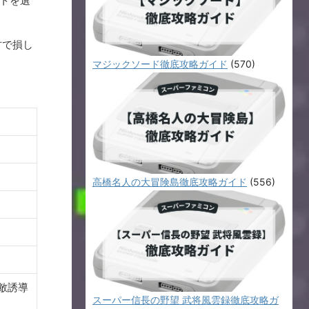
ートを選
古で損し
マジックソード徹底攻略ガイド
(570)
高橋名人の大冒険島徹底攻略ガイド
(556)
、敵誘導
スーパー信長の野望 武将風雲録徹底攻略ガ