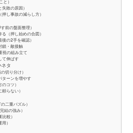
こと）
と失敗の原因）
（押し事故の減らし方）
押す前の盤面整理）
作る（押し始めの合図）
最後の2手を確認）
封鎖・敵接触
重視の組み立て
して伸ばす
小ネタ
面の切り分け）
パターンを増やす
方のコツ）
に頼らない）
グの二重パズル）
面完結の強み）
E比較）
運用）