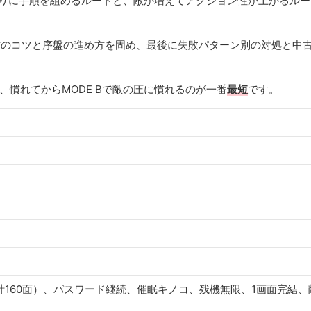
ズル寄りに手順を組めるルートと、敵が増えてアクション性が上がるル
作のコツと序盤の進め方を固め、最後に失敗パターン別の対処と中
、慣れてからMODE Bで敵の圧に慣れるのが一番
最短
です。
0面（計160面）、パスワード継続、催眠キノコ、残機無限、1画面完結