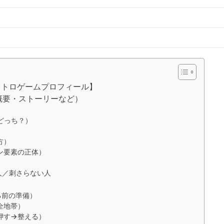
レトロゲームプロフィール】
概要・ストーリーなど）
ずどっち？）
方）
ン要素の正体）
人／刺さらない人
る前の準備）
全地帯）
押す→整える）