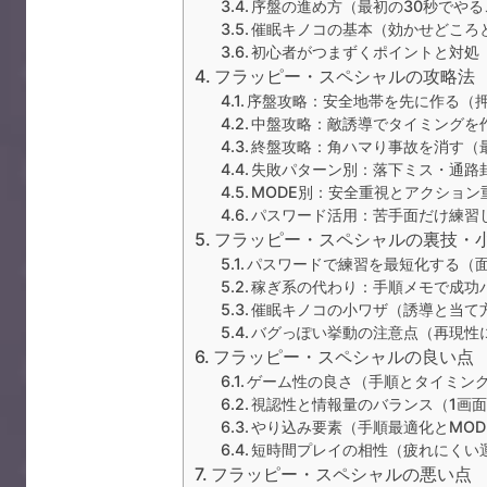
序盤の進め方（最初の30秒でやる
催眠キノコの基本（効かせどころ
初心者がつまずくポイントと対処
フラッピー・スペシャルの攻略法
序盤攻略：安全地帯を先に作る（
中盤攻略：敵誘導でタイミングを
終盤攻略：角ハマり事故を消す（
失敗パターン別：落下ミス・通路
MODE別：安全重視とアクション
パスワード活用：苦手面だけ練習
フラッピー・スペシャルの裏技・
パスワードで練習を最短化する（
稼ぎ系の代わり：手順メモで成功
催眠キノコの小ワザ（誘導と当て
バグっぽい挙動の注意点（再現性
フラッピー・スペシャルの良い点
ゲーム性の良さ（手順とタイミン
視認性と情報量のバランス（1画
やり込み要素（手順最適化とMOD
短時間プレイの相性（疲れにくい
フラッピー・スペシャルの悪い点