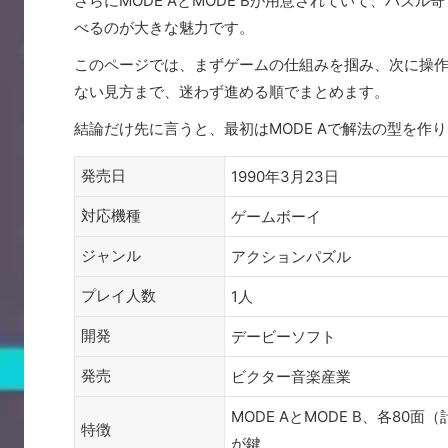
さらにMODE AとMODE Bが用意されていて、パ
べるのが大きな魅力です。
このページでは、まずゲームの仕組みを掴み、次に操
ない見方まで、迷わず進める順でまとめます。
結論だけ先に言うと、最初はMODE Aで解法の型を作り
発売日
1990年3月23日
対応機種
ゲームボーイ
ジャンル
アクションパズル
プレイ人数
1人
開発
デービーソフト
発売
ビクター音楽産業
MODE AとMODE B、各8
特徴
が鍵