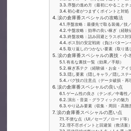
序盤の進め方（最初にやることチ
初心者がつまずくポイントと対処
涙の倉庫番スペシャルの攻略法
序盤攻略：最優先で取る装備／技
中盤攻略：効率の良い稼ぎ（経験
終盤攻略：詰み回避とラスボス対
ボス別の安定戦術（負けパターン
取り返しのつかない要素（取り逃
涙の倉庫番スペシャルの裏技・小
有名な裏技一覧（効果／手順）
稼ぎ系テク（経験値・お金・アイ
隠し要素（隠しキャラ／隠しステ
バグ技の注意点（データ破損・再
涙の倉庫番スペシャルの良い点
ゲーム性の良さ（テンポ／中毒性
演出・音楽・グラフィックの魅力
やり込み要素（収集・周回・高難
涙の倉庫番スペシャルの悪い点
不便な点（UI／セーブ／ロード等
理不尽ポイントと回避策（救済案