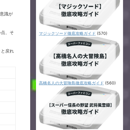
意識が
い点、そ
マジックソード徹底攻略ガイド
(570)
ッと戻れ
高橋名人の大冒険島徹底攻略ガイド
(560)