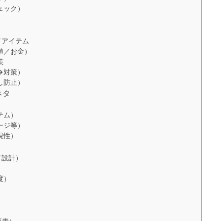
ェック）
／アイテム
値／お金）
策
→対策）
し防止）
ネタ
テム）
ージ等）
現性）
／設計）
度）
）
）