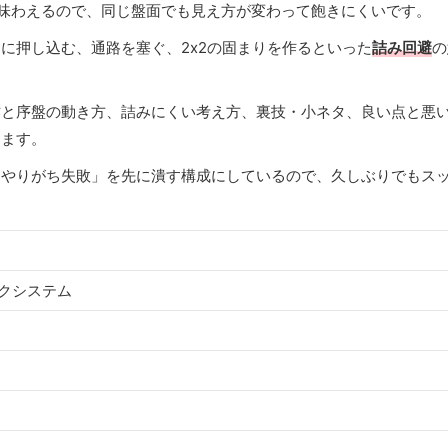
味わえるので、同じ盤面でも見え方が変わって飽きにくいです。
に押し込む、通路を塞ぐ、2x2の固まりを作るといった
詰み回避
の
作と序盤の動き方、詰みにくい考え方、裏技・小ネタ、良い点と悪
めます。
「やりがち失敗」を先に潰す構成にしているので、久しぶりでもス
クシステム