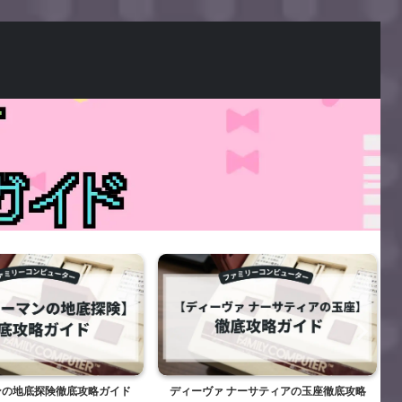
地底探険徹底攻略ガイド
ディーヴァ ナーサティアの玉座徹底攻略
トラ