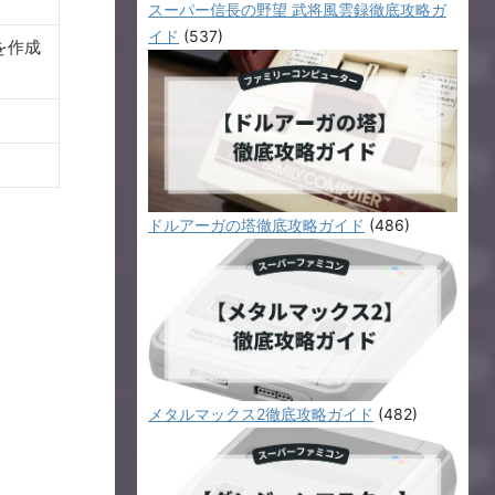
スーパー信長の野望 武将風雲録徹底攻略ガ
イド
(537)
を作成
ドルアーガの塔徹底攻略ガイド
(486)
メタルマックス2徹底攻略ガイド
(482)