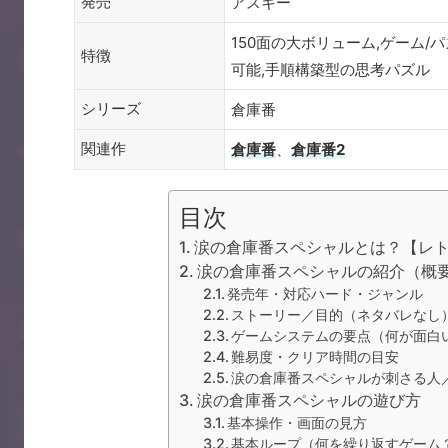
発売
アスキー
150面の大ボリューム,ゲーム/
特徴
可能,手順構築型の思考パズル
シリーズ
倉庫番
関連作
倉庫番
、
倉庫番2
目次
涙の倉庫番スペシャルとは？【レ
涙の倉庫番スペシャルの紹介（概
発売年・対応ハード・ジャンル
ストーリー／目的（ネタバレなし
ゲームシステムの要点（何が面白
難易度・クリア時間の目安
涙の倉庫番スペシャルが刺さる人
涙の倉庫番スペシャルの遊び方
基本操作・画面の見方
基本ループ（何を繰り返すゲーム