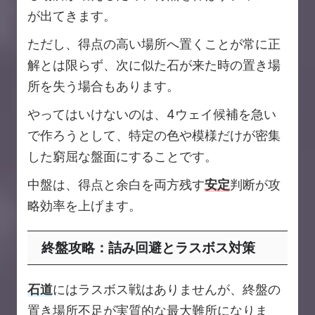
が出てきます。
ただし、得点の高い場所へ置くことが常に正
解とは限らず、次に似た石が来た時の置き場
所を失う場合もあります。
やってはいけないのは、4ウェイ候補を急い
で作ろうとして、特定の色や模様だけが密集
した窮屈な盤面にすることです。
中盤は、得点と余白を両方残す
安定
判断が攻
略効率を上げます。
終盤攻略：詰み回避とラスボス対策
石道
にはラスボス戦はありませんが、終盤の
置き場所不足が実質的な最大難所になりま