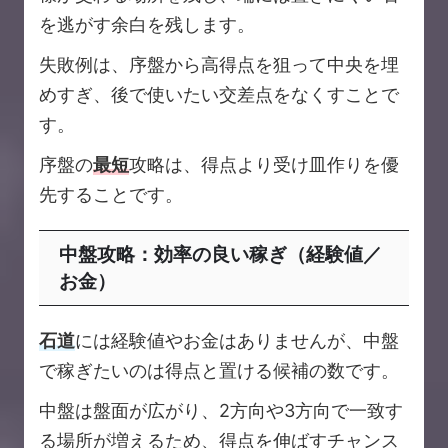
を逃がす余白を残します。
失敗例は、序盤から高得点を狙って中央を埋
めすぎ、後で使いたい交差点をなくすことで
す。
序盤の
最短
攻略は、得点より受け皿作りを優
先することです。
中盤攻略：効率の良い稼ぎ（経験値／
お金）
石道
には経験値やお金はありませんが、中盤
で稼ぎたいのは得点と置ける候補の数です。
中盤は盤面が広がり、2方向や3方向で一致す
る場所が増えるため、得点を伸ばすチャンス