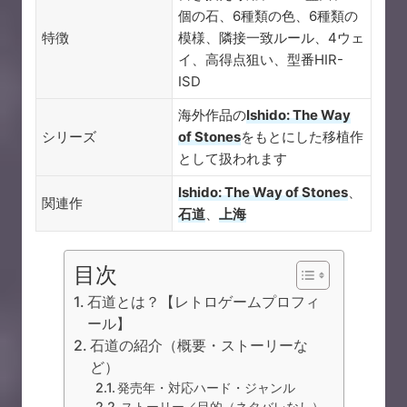
個の石、6種類の色、6種類の
特徴
模様、隣接一致ルール、4ウェ
イ、高得点狙い、型番HIR-
ISD
海外作品の
Ishido: The Way
シリーズ
of Stones
をもとにした移植作
として扱われます
Ishido: The Way of Stones
、
関連作
石道
、
上海
目次
石道とは？【レトロゲームプロフィ
ール】
石道の紹介（概要・ストーリーな
ど）
発売年・対応ハード・ジャンル
ストーリー／目的（ネタバレなし）