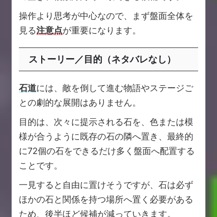
操作より思考が中心なので、まず盤面全体を
見る
注意点
が重要になります。
ストーリー／目的（ネタバレなし）
石道
には、敵を倒して進む物語やステージご
との劇的な展開はありません。
目的は、次々に提示される石を、色または模
様が合うように既存の石の隣へ置き、最終的
に72個の石をできるだけ多く盤面へ配置する
ことです。
一見すると自由に置けそうですが、石は必ず
ほかの石と関係を持つ場所へ置く必要がある
ため、後半ほど候補が減っていきます。