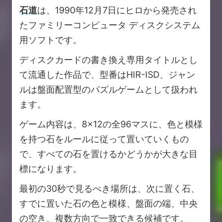
石道
は、1990年12月7日にヒロから発売され
たファミリーコンピュータ ディスクシステム
用ソフトです。
ディスクカードの書き換え専用タイトルとし
て流通した作品で、型番はHIR-ISD、ジャン
ルは盤面配置型のパズルゲームとして扱われ
ます。
ゲーム内容は、8×12の全96マスに、色と模様
を持つ石をルールに従って置いていくもの
で、すべての石を置けるかどうかが大きな目
標になります。
最初の30秒で見るべき場所は、次に置く石、
すでに置いた石の色と模様、盤面の端、中央
の空き、複数方向で一致できる候補です。