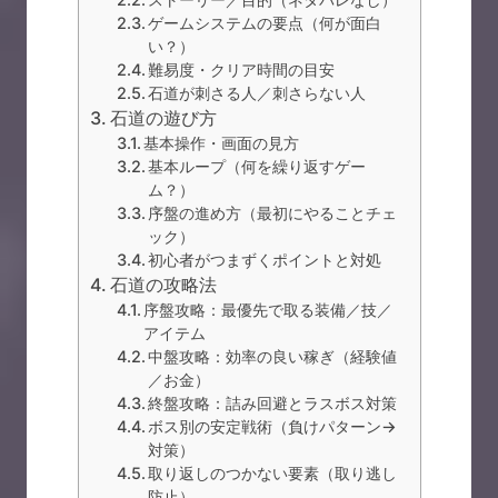
ゲームシステムの要点（何が面白
い？）
難易度・クリア時間の目安
石道が刺さる人／刺さらない人
石道の遊び方
基本操作・画面の見方
基本ループ（何を繰り返すゲー
ム？）
序盤の進め方（最初にやることチェ
ック）
初心者がつまずくポイントと対処
石道の攻略法
序盤攻略：最優先で取る装備／技／
アイテム
中盤攻略：効率の良い稼ぎ（経験値
／お金）
終盤攻略：詰み回避とラスボス対策
ボス別の安定戦術（負けパターン→
対策）
取り返しのつかない要素（取り逃し
防止）