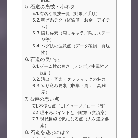
石道の裏技・小ネタ
有名な裏技一覧（効果／手順）
稼ぎ系テク（経験値・お金・アイテ
ム）
隠し要素（隠しキャラ／隠しステー
ジ等）
バグ技の注意点（データ破損・再現
性）
石道の良い点
ゲーム性の良さ（テンポ／中毒性／
設計）
演出・音楽・グラフィックの魅力
やり込み要素（収集・周回・高難
度）
石道の悪い点
不便な点（UI／セーブ／ロード等）
理不尽ポイントと回避策（救済案）
現代目線で気になる点（人を選ぶ要
素）
石道を遊ぶには？