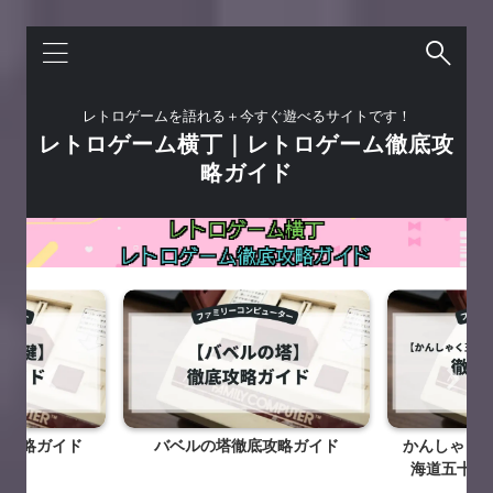
レトロゲームを語れる＋今すぐ遊べるサイトです！
レトロゲーム横丁｜レトロゲーム徹底攻
略ガイド
攻略ガイド
かんしゃく玉なげカン太郎の東
チョップリ
海道五十三次徹底攻略ガイド