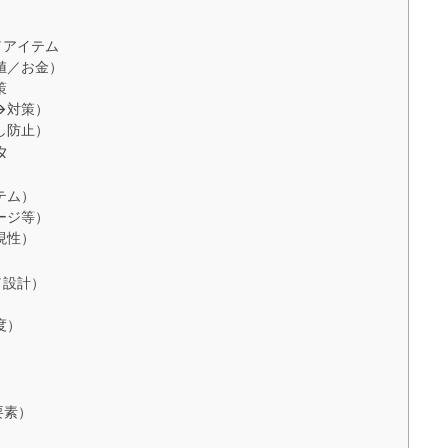
／アイテム
値／お金）
策
→対策）
し防止）
タ
テム）
ージ等）
現性）
／設計）
度）
）
）
要素）