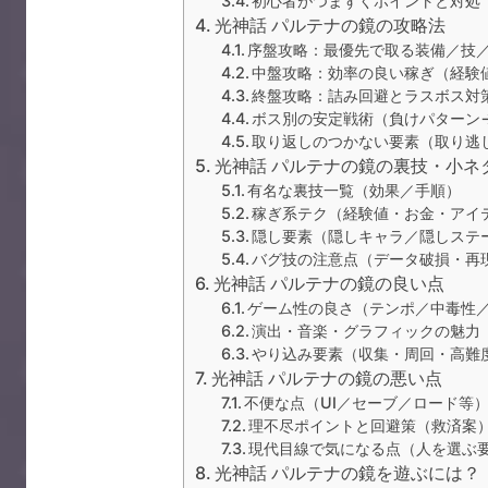
初心者がつまずくポイントと対処
光神話 パルテナの鏡の攻略法
序盤攻略：最優先で取る装備／技
中盤攻略：効率の良い稼ぎ（経験
終盤攻略：詰み回避とラスボス対
ボス別の安定戦術（負けパターン
取り返しのつかない要素（取り逃
光神話 パルテナの鏡の裏技・小ネ
有名な裏技一覧（効果／手順）
稼ぎ系テク（経験値・お金・アイ
隠し要素（隠しキャラ／隠しステ
バグ技の注意点（データ破損・再
光神話 パルテナの鏡の良い点
ゲーム性の良さ（テンポ／中毒性
演出・音楽・グラフィックの魅力
やり込み要素（収集・周回・高難
光神話 パルテナの鏡の悪い点
不便な点（UI／セーブ／ロード等
理不尽ポイントと回避策（救済案
現代目線で気になる点（人を選ぶ
光神話 パルテナの鏡を遊ぶには？