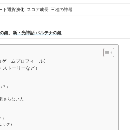
ート通貨強化, スコア成長, 三種の神器
ナの鏡
、
新・光神話 パルテナの鏡
ロゲームプロフィール】
・ストーリーなど）
）
い？）
／刺さらない人
？）
ェック）