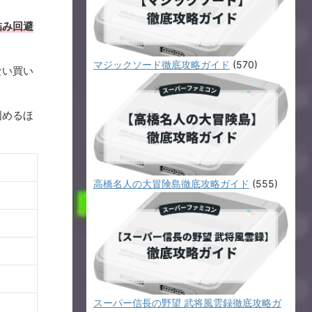
詰み回避
マジックソード徹底攻略ガイド
(570)
ない買い
固めるほ
高橋名人の大冒険島徹底攻略ガイド
(555)
スーパー信長の野望 武将風雲録徹底攻略ガ