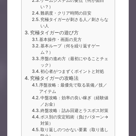
ゲームシステムの要点（何が面白
い？）
難易度・クリア時間の目安
究極タイガーが刺さる人／刺さらな
い人
究極タイガーの遊び方
基本操作・画面の見方
基本ループ（何を繰り返すゲー
ム？）
序盤の進め方（最初にやることチェ
ック）
初心者がつまずくポイントと対処
究極タイガーの攻略法
序盤攻略：最優先で取る装備／技／
アイテム
中盤攻略：効率の良い稼ぎ（経験値
／お金）
終盤攻略：詰み回避とラスボス対策
ボス別の安定戦術（負けパターン→
対策）
取り返しのつかない要素（取り逃し
防止）