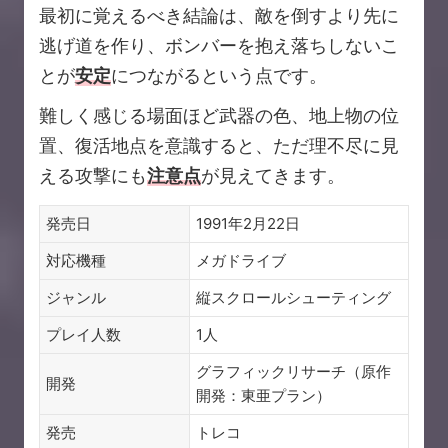
最初に覚えるべき結論は、敵を倒すより先に
逃げ道を作り、ボンバーを抱え落ちしないこ
とが
安定
につながるという点です。
難しく感じる場面ほど武器の色、地上物の位
置、復活地点を意識すると、ただ理不尽に見
える攻撃にも
注意点
が見えてきます。
発売日
1991年2月22日
対応機種
メガドライブ
ジャンル
縦スクロールシューティング
プレイ人数
1人
グラフィックリサーチ（原作
開発
開発：東亜プラン）
発売
トレコ