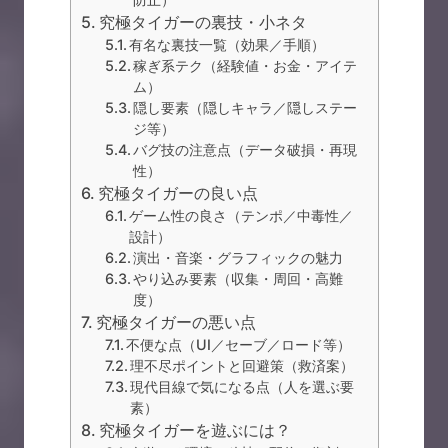
究極タイガーの裏技・小ネタ
有名な裏技一覧（効果／手順）
稼ぎ系テク（経験値・お金・アイテ
ム）
隠し要素（隠しキャラ／隠しステー
ジ等）
バグ技の注意点（データ破損・再現
性）
究極タイガーの良い点
ゲーム性の良さ（テンポ／中毒性／
設計）
演出・音楽・グラフィックの魅力
やり込み要素（収集・周回・高難
度）
究極タイガーの悪い点
不便な点（UI／セーブ／ロード等）
理不尽ポイントと回避策（救済案）
現代目線で気になる点（人を選ぶ要
素）
究極タイガーを遊ぶには？