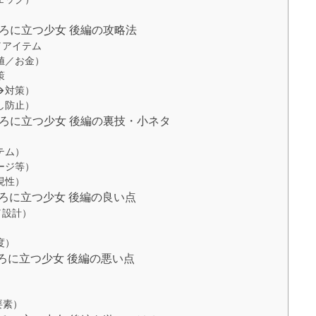
しろに立つ少女 後編の攻略法
／アイテム
値／お金）
策
→対策）
し防止）
うしろに立つ少女 後編の裏技・小ネタ
テム）
ージ等）
現性）
しろに立つ少女 後編の良い点
／設計）
度）
しろに立つ少女 後編の悪い点
）
）
要素）