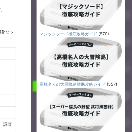
す。
編をセッ
マジックソード徹底攻略ガイド
(570)
高橋名人の大冒険島徹底攻略ガイド
(557)
、調査