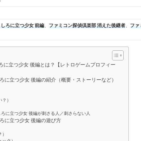
4
うしろに立つ少女 前編
、
ファミコン探偵倶楽部 消えた後継者
、
ファ
うしろに立つ少女 後編とは？【レトロゲームプロフィー
うしろに立つ少女 後編の紹介（概要・ストーリーなど）
）
い？）
うしろに立つ少女 後編が刺さる人／刺さらない人
しろに立つ少女 後編の遊び方
？）
ェック）