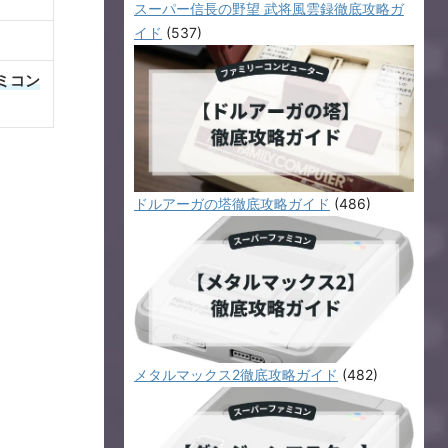
スーパー信長の野望 武将風雲録徹底攻略ガ
イド
(537)
ミコン
ドルアーガの塔徹底攻略ガイド
(486)
メタルマックス2徹底攻略ガイド
(482)