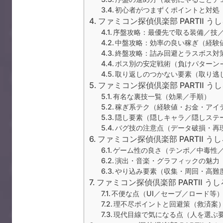
初心者がつまずくポイントと対処
ファミコン探偵倶楽部 PARTⅡ う
序盤攻略：最優先で取る装備／技
中盤攻略：効率の良い稼ぎ（経験
終盤攻略：詰み回避とラスボス対
ボス別の安定戦術（負けパターン
取り返しのつかない要素（取り逃
ファミコン探偵倶楽部 PARTⅡ 
有名な裏技一覧（効果／手順）
稼ぎ系テク（経験値・お金・アイ
隠し要素（隠しキャラ／隠しステ
バグ技の注意点（データ破損・再
ファミコン探偵倶楽部 PARTⅡ う
ゲーム性の良さ（テンポ／中毒性
演出・音楽・グラフィックの魅力
やり込み要素（収集・周回・高難
ファミコン探偵倶楽部 PARTⅡ う
不便な点（UI／セーブ／ロード等
理不尽ポイントと回避策（救済案
現代目線で気になる点（人を選ぶ