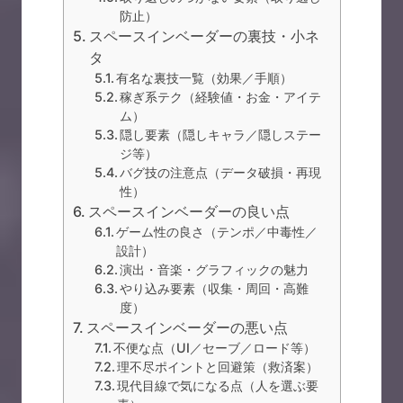
防止）
スペースインベーダーの裏技・小ネ
タ
有名な裏技一覧（効果／手順）
稼ぎ系テク（経験値・お金・アイテ
ム）
隠し要素（隠しキャラ／隠しステー
ジ等）
バグ技の注意点（データ破損・再現
性）
スペースインベーダーの良い点
ゲーム性の良さ（テンポ／中毒性／
設計）
演出・音楽・グラフィックの魅力
やり込み要素（収集・周回・高難
度）
スペースインベーダーの悪い点
不便な点（UI／セーブ／ロード等）
理不尽ポイントと回避策（救済案）
現代目線で気になる点（人を選ぶ要