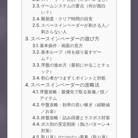
ゲームシステムの要点（何が面白
い？）
難易度・クリア時間の目安
スペースインベーダーが刺さる人／
刺さらない人
スペースインベーダーの遊び方
基本操作・画面の見方
基本ループ（何を繰り返すゲー
ム？）
序盤の進め方（最初にやることチェ
ック）
初心者がつまずくポイントと対処
スペースインベーダーの攻略法
序盤攻略：最優先で取る装備／技／
アイテム
中盤攻略：効率の良い稼ぎ（経験値
／お金）
終盤攻略：詰み回避とラスボス対策
ボス別の安定戦術（負けパターン→
対策）
取り返しのつかない要素（取り逃し