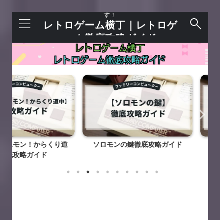
レトロゲームを語れる＋今すぐ遊べるサイトで
す！
レトロゲーム横丁｜レトロゲ
ーム徹底攻略ガイド
！からくり道
ソロモンの鍵徹底攻略ガイド
バベルの
ガイド