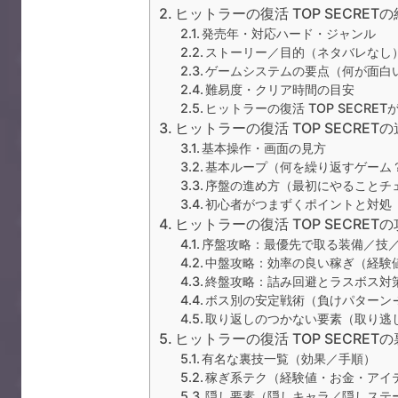
ヒットラーの復活 TOP SECRE
発売年・対応ハード・ジャンル
ストーリー／目的（ネタバレなし
ゲームシステムの要点（何が面白
難易度・クリア時間の目安
ヒットラーの復活 TOP SECRE
ヒットラーの復活 TOP SECRET
基本操作・画面の見方
基本ループ（何を繰り返すゲーム
序盤の進め方（最初にやることチ
初心者がつまずくポイントと対処
ヒットラーの復活 TOP SECRET
序盤攻略：最優先で取る装備／技
中盤攻略：効率の良い稼ぎ（経験
終盤攻略：詰み回避とラスボス対
ボス別の安定戦術（負けパターン
取り返しのつかない要素（取り逃
ヒットラーの復活 TOP SECRET
有名な裏技一覧（効果／手順）
稼ぎ系テク（経験値・お金・アイ
隠し要素（隠しキャラ／隠しステ