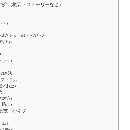
Tの紹介（概要・ストーリーなど）
）
い？）
Tが刺さる人／刺さらない人
の遊び方
？）
ェック）
の攻略法
／アイテム
値／お金）
策
→対策）
し防止）
の裏技・小ネタ
テム）
ージ等）