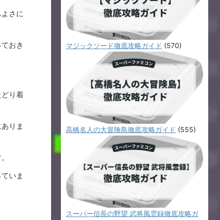
ちよさに
っておき
マジックソード徹底攻略ガイド
(570)
たどり着
にありま
高橋名人の大冒険島徹底攻略ガイド
(555)
す。
っていま
スーパー信長の野望 武将風雲録徹底攻略ガ