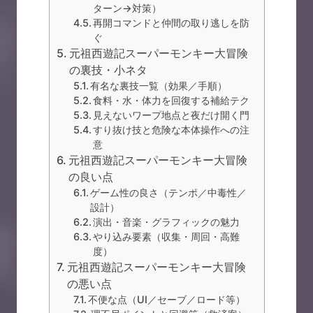
ターン→対策）
再開コマンドと仲間の取り逃しを防
ぐ
元祖西遊記スーパーモンキー大冒険
の裏技・小ネタ
有名な裏技一覧（効果／手順）
食料・水・体力を回復する補給テク
見えないワープ地点と夜だけ開く門
すり抜け技と危険な本体操作への注
意
元祖西遊記スーパーモンキー大冒険
の良い点
ゲーム性の良さ（テンポ／中毒性／
設計）
演出・音楽・グラフィックの魅力
やり込み要素（収集・周回・高難
度）
元祖西遊記スーパーモンキー大冒険
の悪い点
不便な点（UI／セーブ／ロード等）