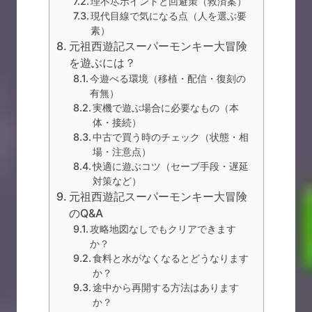
理不尽ポイントと回避策（救済案）
現代目線で気になる点（人を選ぶ要
素）
元祖西遊記スーパーモンキー大冒険
を遊ぶには？
今遊べる環境（移植・配信・復刻の
有無）
実機で遊ぶ場合に必要なもの（本
体・接続）
中古で買う時のチェック（状態・相
場・注意点）
快適に遊ぶコツ（セーブ手段・遅延
対策など）
元祖西遊記スーパーモンキー大冒険
のQ&A
攻略地図なしでもクリアできます
か？
食料と水がなくなるとどうなります
か？
途中から再開する方法はあります
か？