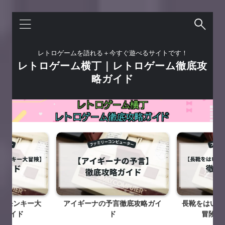
レトロゲームを語れる＋今すぐ遊べるサイトです！
レトロゲーム横丁｜レトロゲーム徹底攻
略ガイド
ーモンキー大
アイギーナの予言徹底攻略ガイ
長靴をはいた
略ガイド
ド
冒険徹