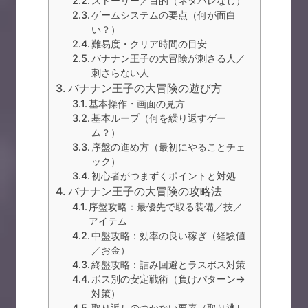
ストーリー／目的（ネタバレなし）
ゲームシステムの要点（何が面白
い？）
難易度・クリア時間の目安
バナナン王子の大冒険が刺さる人／
刺さらない人
バナナン王子の大冒険の遊び方
基本操作・画面の見方
基本ループ（何を繰り返すゲー
ム？）
序盤の進め方（最初にやることチェ
ック）
初心者がつまずくポイントと対処
バナナン王子の大冒険の攻略法
序盤攻略：最優先で取る装備／技／
アイテム
中盤攻略：効率の良い稼ぎ（経験値
／お金）
終盤攻略：詰み回避とラスボス対策
ボス別の安定戦術（負けパターン→
対策）
取り返しのつかない要素（取り逃し