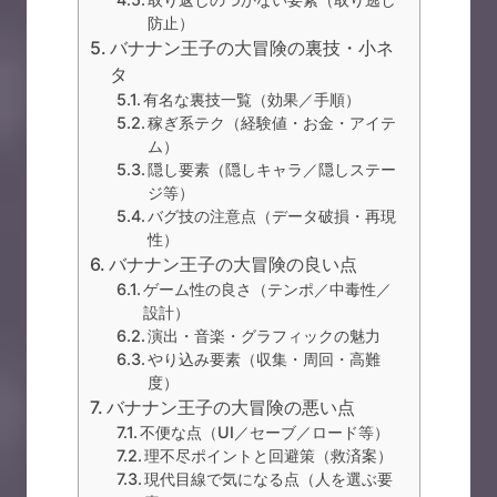
防止）
バナナン王子の大冒険の裏技・小ネ
タ
有名な裏技一覧（効果／手順）
稼ぎ系テク（経験値・お金・アイテ
ム）
隠し要素（隠しキャラ／隠しステー
ジ等）
バグ技の注意点（データ破損・再現
性）
バナナン王子の大冒険の良い点
ゲーム性の良さ（テンポ／中毒性／
設計）
演出・音楽・グラフィックの魅力
やり込み要素（収集・周回・高難
度）
バナナン王子の大冒険の悪い点
不便な点（UI／セーブ／ロード等）
理不尽ポイントと回避策（救済案）
現代目線で気になる点（人を選ぶ要