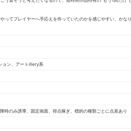
こう直そうと考えたくなるので、短時間作品特有の“もう1回だけ”
うやってプレイヤーへ手応えを作っていたのかを感じやすい、かな
ン、アートillery系
下降時のみ誘導、固定画面、得点稼ぎ、標的の種類ごとに点差あり