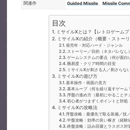
関連作
Guided Missile
、
Missile Co
目次
ミサイルXとは？【レトロゲームプ
ミサイルXの紹介（概要・ストー
発売年・対応ハード・ジャンル
ストーリー／目的（ネタバレなし
ゲームシステムの要点（何が面白
難易度・クリア時間の目安
ミサイルXが刺さる人／刺さらな
ミサイルXの遊び方
基本操作・画面の見方
基本ループ（何を繰り返すゲーム
序盤の進め方（最初にやることチ
初心者がつまずくポイントと対処
ミサイルXの攻略法
序盤攻略：最優先で取る装備／技
中盤攻略：効率の良い稼ぎ（経験
終盤攻略：詰み回避とラスボス対