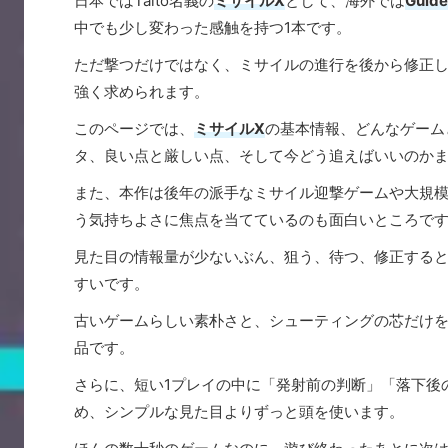
日本ではTaito名義の
ミサイルX
として、海外では
Guide
中でも少し変わった感触を持つ1本です。
ただ撃つだけではなく、ミサイルの進行を後から修正
強く求められます。
このページでは、
ミサイルX
の基本情報、どんなゲーム
タ、良い点と厳しい点、そして今どう追えばいいのか
また、本作は後年の派手なミサイル迎撃ゲームや大規
う気持ちよさに焦点を当てているのも面白いところで
見た目の情報量が少ないぶん、狙う、待つ、修正する
すいです。
古いゲームらしい素朴さと、シューティングの芯だけ
品です。
さらに、短い1プレイの中に「発射前の判断」「落下後
め、シンプルな見た目よりずっと頭を使います。