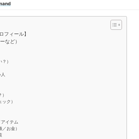
mmand
ロフィール】
リーなど）
）
い？）
い人
？）
ェック）
／アイテム
値／お金）
策