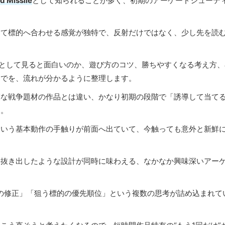
d Missile
として知られることが多く、初期のアーケードシューテ
して標的へ合わせる感覚が独特で、反射だけではなく、少し先を読
として見ると面白いのか、遊び方のコツ、勝ちやすくなる考え方、
までを、流れが分かるように整理します。
模な戦争題材の作品とは違い、かなり初期の段階で「誘導して当て
す。
という基本動作の手触りが前面へ出ていて、今触っても意外と新鮮
を抜き出したような設計が同時に味わえる、なかなか興味深いアー
の修正」「狙う標的の優先順位」という複数の思考が詰め込まれて