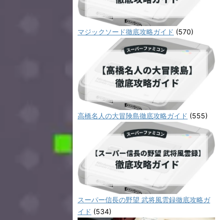
マジックソード徹底攻略ガイド
(570)
高橋名人の大冒険島徹底攻略ガイド
(555)
スーパー信長の野望 武将風雲録徹底攻略ガ
イド
(534)