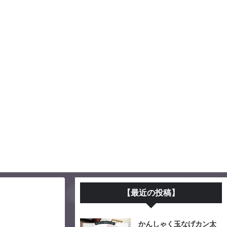
【最近の投稿】
かんしゃく玉なげカン太