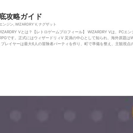
V徹底攻略ガイド
Cエンジン
,
WIZARDRY V
,
ナグザット
WIZARDRY Vとは？【レトロゲームプロフィール】 WIZARDRY Vは、PCエンジ
ンRPGです。正式にはウィザードリィV 災渦の中心として知られ、海外原題はWizar
stromです。プレイヤーは最大6人の冒険者パーティを作り、町で準備を整え、主観視点の