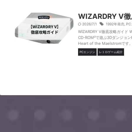
WIZARDRY 
2026/7/1
1992年発売
,
P
WIZARDRY V徹底攻略ガイド 
CD-ROM²で遊ぶ3Dダンジョ
Heart of the Mael
PCエンジン
レトロゲーム紹介