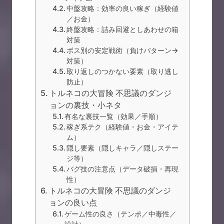
中盤攻略：効率の良い稼ぎ（経験値
／お金）
終盤攻略：詰み回避としあわせの箱
対策
ボス別の安定戦術（負けパターン→
対策）
取り返しのつかない要素（取り逃し
防止）
トルネコの大冒険 不思議のダンジ
ョンの裏技・小ネタ
有名な裏技一覧（効果／手順）
稼ぎ系テク（経験値・お金・アイテ
ム）
隠し要素（隠しキャラ／隠しステー
ジ等）
バグ技の注意点（データ破損・再現
性）
トルネコの大冒険 不思議のダンジ
ョンの良い点
ゲーム性の良さ（テンポ／中毒性／