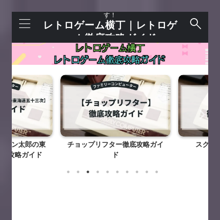
レトロゲームを語れる＋今すぐ遊べるサイトで
す！
レトロゲーム横丁｜レトロゲ
ーム徹底攻略ガイド
カン太郎の東
チョップリフター徹底攻略ガイ
スクーン
底攻略ガイド
ド