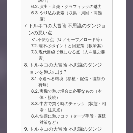
設計）
演出・音楽・グラフィックの魅力
やり込み要素（収集・周回・高難
度）
トルネコの大冒険 不思議のダンジョ
ンの悪い点
不便な点（UI／セーブ／ロード等）
理不尽ポイントと回避策（救済案）
現代目線で気になる点（人を選ぶ要
素）
トルネコの大冒険 不思議のダンジ
ョンを遊ぶには？
今遊べる環境（移植・配信・復刻の
有無）
実機で遊ぶ場合に必要なもの（本
体・接続）
中古で買う時のチェック（状態・相
場・注意点）
快適に遊ぶコツ（セーブ手段・遅延
対策など）
トルネコの大冒険 不思議のダンジ